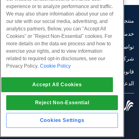
experience or to analyze performance and traffic.
We may also share information about your use of
منتجات
our site with our social media, advertising, and
analytics partners. Below, you can "Accept All
استضافة الموقع
خدمات
Cookies" or "Reject Non-Essential" cookies. For
استضافة الأعمال
هجرات الموقع
more details on the data we process and how to
موزع استضافة
تواصل اجتماعي
exercise your rights, and to view information
موزع العلامة البيضاء
وثائق المنتج
شركة
related to required opt-in disclosures, see our
إدارة لينكس VPS
دروس
Privacy Policy.
Cookie Policy
معلومات عنا
لينكس غير المدارة VPS
قانوني
مدونة
اتصل بنا
ويندوز تدار VPS
شروط الخدمة
الدعم
مراكز البيانات
Accept All Cookies
نوافذ غير مُدارة VPS
سياسة الخصوصية
صحافة
الدردشة الحية معنا
خوادم السحابة
تطبيق القانون
إنضم لبرنامج
افتح تذكرة الدعم
Reject Non-Essential
موازن التحميل
© 2010-2026 Hostwinds, أ HostPapa Inc. شركة.
اتفاقية الشراكة
مراسلتنا على البريد الاليكتروني
كل الحقوق محفوظة.
تخزين الكتلة
اتصل بنا (888) 404-1279
تخزين الكائنات
Cookies Settings
SSL الشهادات
استضافة تطبيق الويب