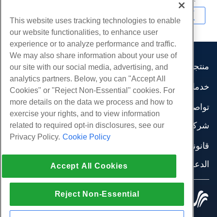
نسخ URL
This website uses tracking technologies to enable
our website functionalities, to enhance user
experience or to analyze performance and traffic.
We may also share information about your use of
منتجات
our site with our social media, advertising, and
analytics partners. Below, you can "Accept All
استضافة الموقع
خدمات
Cookies" or "Reject Non-Essential" cookies. For
استضافة الأعمال
هجرات الموقع
more details on the data we process and how to
موزع استضافة
تواصل اجتماعي
exercise your rights, and to view information
موزع العلامة البيضاء
وثائق المنتج
شركة
related to required opt-in disclosures, see our
إدارة لينكس VPS
دروس
Privacy Policy.
Cookie Policy
معلومات عنا
لينكس غير المدارة VPS
قانوني
مدونة
اتصل بنا
ويندوز تدار VPS
شروط الخدمة
الدعم
مراكز البيانات
Accept All Cookies
نوافذ غير مُدارة VPS
سياسة الخصوصية
صحافة
الدردشة الحية معنا
خوادم السحابة
تطبيق القانون
إنضم لبرنامج
افتح تذكرة الدعم
Reject Non-Essential
موازن التحميل
© 2010-2026 Hostwinds, أ HostPapa Inc. شركة.
اتفاقية الشراكة
مراسلتنا على البريد الاليكتروني
كل الحقوق محفوظة.
تخزين الكتلة
اتصل بنا (888) 404-1279