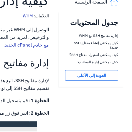
كيفية إدارة مفاتيح
الصفحة الرئيسية
العلامات:
WHM
جدول المحتويات
الوصول إلى WHM غير متاح لنا
إدارة مفاتيح SSH مع WHM
والترخيص. لمزيد من المعلومات حول ك
كيف يمكنني إنشاء مفتاح SSH
مع خادم cPanel الجديد.
جديد؟
كيف يمكنني استيراد مفتاح SSH؟
إدارة مفاتيح SSH مع WHM
كيف يمكنني إدارة المفاتيح؟
العودة إلى الأعلى
لإدارة مفا
تقسيم مفاتيح SSH إلى نوعين: العامة والخاصة.
الخطوة 1:
قم بتسجيل الدخول إل
الخطوة 2:
انقر فوق زر مر