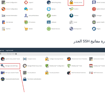
تيح SSH الجذر