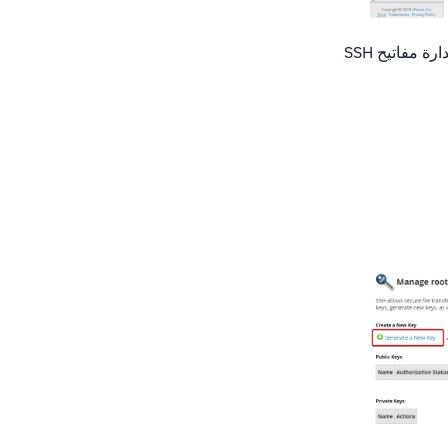
يمكنك أيضا البحث عن مركز الأمان في مربع البحث WHM في الجزء العلوي الأيسر ثم انقر فوق إدارة مفاتيح SSH