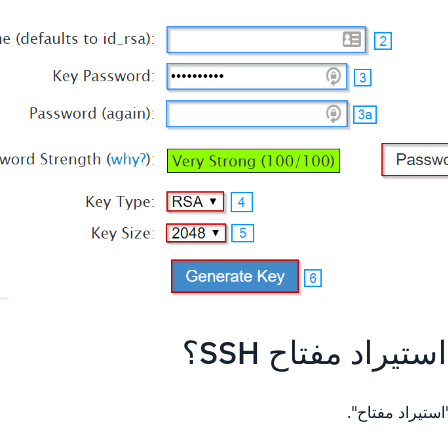
يراد مفتاح SSH؟
استيراد مفتاح".