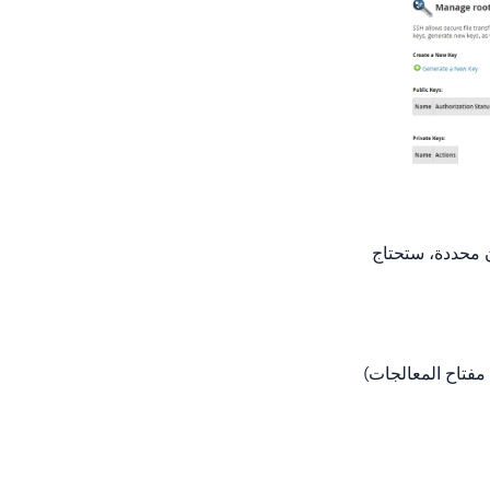
، يجب تحديد مفتاح SSH عند تسجيل الدخول إلى Server B.لتكون محددة، ستحتاج