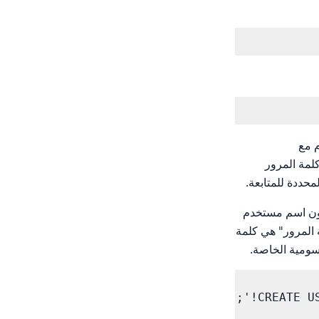
 مستخدم مع
 لاسم المستخدم وكلمة المرور
حددة للمتابعة.
ون "ALAPCLOUD_DB" قاعدة بيانات Amplouploud، ستكون اسم مستخدم
لمة المرور" هي كلمة
رسومية الخاصة.