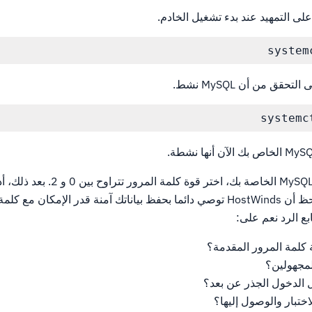
system
تحقق من أن MySQL نشط.
systemc
عند المطالبة بكلمة مرور MySQL الخاصة بك، اخت
وفقا للقوة التي تحتاجها.لاحظ أن HostWinds توصي دائما بحفظ بياناتك آمنة قدر الإمكان
ابع الرد نعم على:
كلمة المرور المقدمة؟
لمجهولين؟
 الدخول الجذر عن بعد؟
لاختبار والوصول إليها؟