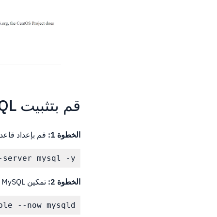
قم بتثبيت MySQL
الخطوة 1:
قم بإعداد قاعدة البيانات ا
-server mysql -y
الخطوة 2:
تمكين MySQL عن طريق إدخال الأمر التالي.
ble --now mysqld