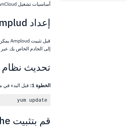
أساسيات تشغيل OwnCloud.ستساعد الخطوات أدناه في إعدادك
إعداد Amplud
قبل تث
إلى الخادم الخاص بك عبر SSH.
تحديث نظام 
الخطوة 1:
قبل البدء في مز
yum update
قم بتثبيت Apache