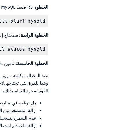
الخطوه 3:
اضبط MySQL على التمهيد عند بدء تشغيل الخادم.
ctl start mysqld
الخطوة الرابعة:
ستحتاج إلى ال
tl status mysqld
الخطوة الخامسة:
تأمين MySQL الخاص بك الآن أنها نشطة.
القوة.بمجرد القيام بذلك، ت
هل ترغب في متابعة 
إزالة المستخدمين ا
عدم السماح بتسجيل
إزالة قاعدة بيانات ا