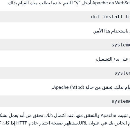
dnf install h
system
syste
ذلك، تحقق من حالة Apache (httpd).
system
ثم سيتم تثبيت Apache والتحقق منها.عند اكتمال ذلك، تحقق من أنه يع