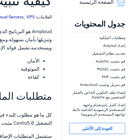
كيفية تثبيت Amploud على سحا
الصفحة الرئيسية
العلامات:
VPS
,
loud Servers
جدول المحتويات
متطلبات الملكية
إعداد Amplud
ويستخدمه.تشمل فوائد الإم
تحديث نظام التشغيل
الأمان
قم بتثبيت Apache
الموثوقية
قم بتثبيت MySQL
كفاءة
قم بتثبيت PHP
قم بتنزيل وتثبيت Ampcloud
متطلبات المل
إنشاء ملف التكوين الخاص بالعمل
الشخصي مع Apache
إعداد كامل باستخدام واجهة
المستخدم الرسومية الخاصة بالبلد
(واجهة المستخدم الرسومية)
التشغيل CentoS 8 مثبت عليه سيكون قادرا على مضيف AmPloud أيضا.
العودة إلى الأعلى