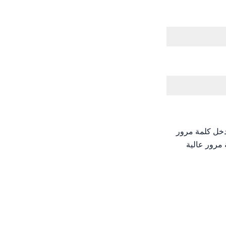
ر قوة كلمة المرور تتراوح بين 0 و 2. بعد ذلك، أدخل كلمة مرور
 مع كلمة مرور عالية