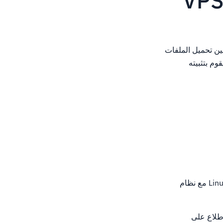
 Google Drive و Edrive.يمكن للمستخدمين تحميل الملفات
الذي يقوم بتثبيته
كل ما هو مطلوب للبدء في تثبيت Amplycloud هو خادم مع الوصول إلى الجذر، مثل SSH.خادم Linux مع نظام
ثبيت مصباح (بمعنى مكدس Linux و Apache و MySQL و PHP) للاطلاع على