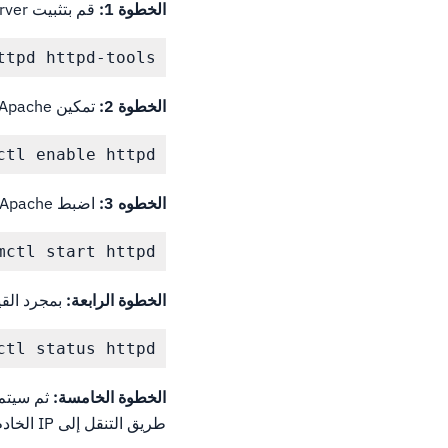
الخطوة 1:
قم بتثبيت Apache as WebServer.أدخل "y" للنعم عندما يطلب منك القيام بذلك.
ttpd httpd-tools
الخطوة 2:
تمكين Apache باستخدام هذا الأمر.
ctl enable httpd
الخطوه 3:
اضبط Apache على بدء التشغيل،
mctl start httpd

الخطوة الرابعة:
بمجرد القيام ب
ctl status httpd
الخطوة الخامسة:
طريق التنقل إلى IP الخادم الخاص بك في عنوان URL.ستظهر صفحة اختبار خادم HTTP إذا كان كل شيء صحيحا.