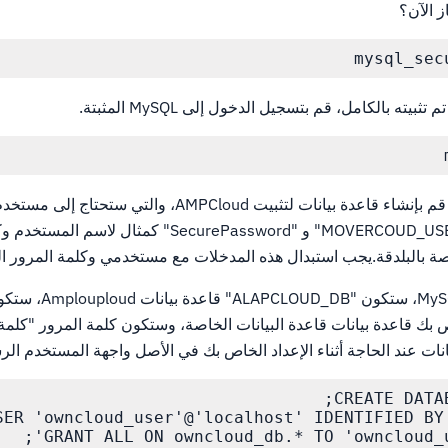
ز الآن؟
mysql_sec
 تثبيته بالكامل، قم بتسجيل الدخول إلى MySQL المثبتة.
بعد ذلك، قم بإنشاء قاعدة بيانات لتثبيت AMPCloud، والتي ستحتاج إلى
امتيازات.نحن نستخدم "MOVERCOUD_USER" و "SecurePassword" كمثال
صة بالبلدقة.يجب استبدال هذه المدخلات مع مستخدمي وكلمة المرور الم
: تشغيل أوامر MySQL، ستك
AmaLo" الخاص بك قاعدة بيانات قاعدة البيانات الخاصة، وستكون كلمة المرور "ك
انات عند الحاجة أثناء الإعداد الخاص بك في الأصل واجهة المستخدم ال