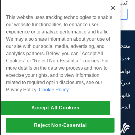
كتب بواسطة
Hostwinds Team
/
أبريل 24, 2018
نسخ URL
This website uses tracking technologies to enable
our website functionalities, to enhance user
experience or to analyze performance and traffic.
We may also share information about your use of
منتجات
our site with our social media, advertising, and
analytics partners. Below, you can "Accept All
استضافة الموقع
خدمات
Cookies" or "Reject Non-Essential" cookies. For
استضافة الأعمال
هجرات الموقع
more details on the data we process and how to
موزع استضافة
تواصل اجتماعي
exercise your rights, and to view information
موزع العلامة البيضاء
وثائق المنتج
شركة
related to required opt-in disclosures, see our
إدارة لينكس VPS
دروس
Privacy Policy.
Cookie Policy
معلومات عنا
لينكس غير المدارة VPS
قانوني
مدونة
اتصل بنا
ويندوز تدار VPS
شروط الخدمة
الدعم
مراكز البيانات
Accept All Cookies
نوافذ غير مُدارة VPS
سياسة الخصوصية
صحافة
الدردشة الحية معنا
خوادم السحابة
تطبيق القانون
إنضم لبرنامج
افتح تذكرة الدعم
Reject Non-Essential
موازن التحميل
© 2010-2026 Hostwinds, أ HostPapa Inc. شركة.
اتفاقية الشراكة
مراسلتنا على البريد الاليكتروني
كل الحقوق محفوظة.
تخزين الكتلة