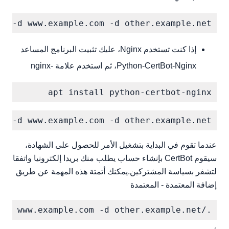
m -d www.example.com -d other.example.net

إذا كنت تستخدم Nginx، عليك تثبيت البرنامج المساعد
Python-CertBot-Nginx، ثم استخدم علامة -nginx
apt install python-certbot-nginx

m -d www.example.com -d other.example.net

عندما تقوم في البداية بتشغيل الأمر للحصول على الشهادة،
سيقوم CertBot بإنشاء حساب يطلب منك بريدا إلكترونيا واتفقا
لتشفر بسياسة المشتركين.يمكنك أتمتة هذه المهمة عن طريق
إضافة المعتمدة - المعتمدة
./certbot-auto certainly --standalone --email admin@example.com -d example.com -d www.example.com -d other.example.net
