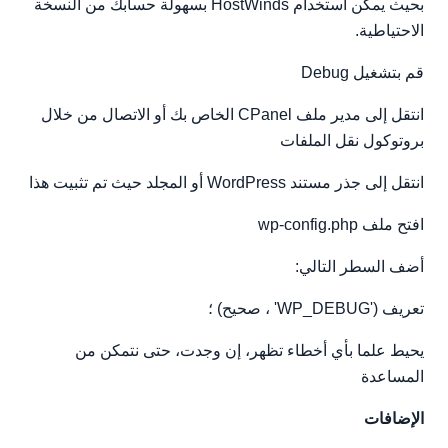
بحيث يمكن استخدام HostWinds بسهولة حسابك من النسخة
الاحتياطية.
قم بتشغيل Debug
انتقل إلى مدير ملف CPanel الخاص بك أو الاتصال من خلال
بروتوكول نقل الملفات
انتقل إلى جذر مستند WordPress أو المجلد حيث تم تثبيت هذا
افتح ملف wp-config.php
أضف السطر التالي:
تعريف ('WP_DEBUG' ، صحيح) ؛
يحيط علما بأي أخطاء تظهر، إن وجدت، حتى نتمكن من
المساعدة
الإضافات