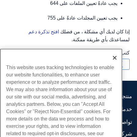
يجب عادةً تعيين الملفات على 644
يجب تعيين المجلدات عادةً على 755
إذا كان لديك أي مشكلة ، من فضلك
افتح تذكرة دعم
لمساعدتك بأي طريقة ممكنة.
كتب بواسطة
Hostwinds Team
/
ديسمبر 13, 2016
نسخ URL
This website uses tracking technologies to enable
our website functionalities, to enhance user
experience or to analyze performance and traffic.
We may also share information about your use of
منتجات
our site with our social media, advertising, and
analytics partners. Below, you can "Accept All
استضافة الموقع
خدمات
Cookies" or "Reject Non-Essential" cookies. For
استضافة الأعمال
هجرات الموقع
more details on the data we process and how to
موزع استضافة
تواصل اجتماعي
exercise your rights, and to view information
موزع العلامة البيضاء
وثائق المنتج
شركة
related to required opt-in disclosures, see our
إدارة لينكس VPS