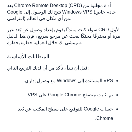
الخطوة 2: قم بتثبيت امتداد سطح المكتب عن بُعد Chrome
يعد Chrome Remote Desktop (CRD) أداة مجانية من
الخطوة 3: تمكين الاتصالات عن بُعد
Google تتيح لك الوصول إلى Windows VPS (خادم خاص
الخطوة 4: الوصول إلى VPS عن بُعد
افتراضي) من أي مكان في العالم.
الخطوة 5: ضبط الإعدادات لتحسين الوصول والأداء
سواء كنت مبتدئًا يقوم بإعداد وصول عن بُعد عبر CRD لأول
تمكين الوصول غير المراقب
مرة أو محترفًا محنكًا يبحث عن مرجع سريع ، فإن هذا الدليل
تحسين الأداء
سيمشي بك خلال العملية خطوة بخطوة.
تمكين مزامنة الحافظة
المتطلبات الأساسية
نصائح استكشاف الأخطاء وإصلاحها
غير قادر على الاتصال بـ VPS
قبل أن نبدأ ، تأكد من أن لديك التربيع التالي:
مشكلات التحميل أو الاستجابة
VPS المستندة إلى Windows مع وصول إداري.
الأداء البطيء أو التأخر
دروس تعليمية ذات صلة:
تم تثبيت متصفح Google Chrome على VPS.
حساب Google للتوقيع على سطح المكتب عن بُعد
Chrome.