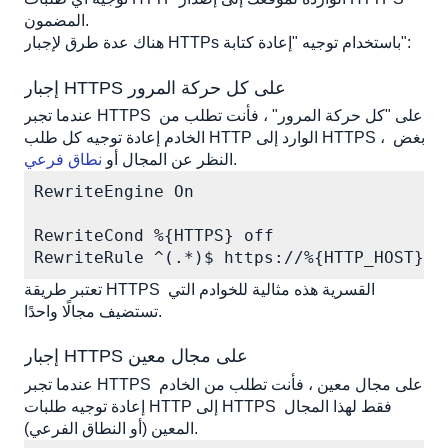
المضمون. 
هناك عدة طرق لإجبار HTTPs باستخدام توجيه "إعادة كتابة":
إجبار HTTPS على كل حركة المرور
عندما تجبر HTTPS على "كل حركة المرور" ، فأنت تطلب من 
الخادم إعادة توجيه كل طلب HTTP الوارد إلى HTTPS ، بغض 
.  
النظر عن المجال أو 
نطاق فرعي
RewriteEngine On

RewriteCond %{HTTPS} off

RewriteRule ^(.*)$ https://%{HTTP_HOST}%{
تعتبر طريقة HTTPS القسرية هذه مثالية للخوادم التي 
تستضيف مجالًا واحدًا.
إجبار HTTPS على مجال معين
عندما تجبر HTTPS على مجال معين ، فأنت تطلب من الخادم 
إعادة توجيه طلبات HTTP إلى HTTPS فقط لهذا المجال 
المعين (أو النطاق الفرعي). 