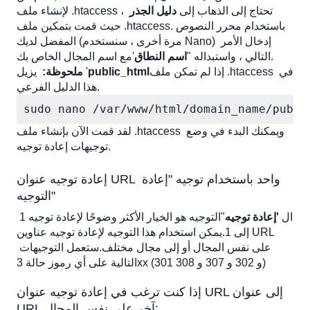
لإنشاء ملف .htaccess ، تحتاج إلى الذهاب إلى 
دليل الجذر
حيث قمت بتمكين ملف .htaccess.باستخدام محرر النصوص 
المفضل لديك (مرة أخرى ، سنستخدم Nano) إدخال الأمر 
'مع اسم المجال الخاص بك. 
التالي ، واستبداله "
اسم النطاق
إذا لم تمكن ملف .htaccess في 
public_html
يزيل '
ملحوظة:
هذا الدليل الفرعي.
sudo nano /var/www/html/domain_name/publi
لقد قمت الآن بإنشاء ملف .htaccess ويمكنك البدء في وضع 
توجيهات إعادة توجيه.
إعادة توجيه عنوان URL واحد باستخدام توجيه "إعادة 
التوجيه"
ال 
'إعادة توجيه
"التوجيه هو الخيار الأكثر وضوحًا لإعادة توجيه 1 
إلى 1.يمكن استخدام هذا التوجيه لإعادة توجيه عناوين URL 
على نفس المجال أو إلى مجال مختلف.ستعمل التوجيهات 
التالية على أي رموز حالة 3xx (301 و 302 و 307 و 308)
إذا كنت ترغب في إعادة توجيه عنوان URL إلى عنوان 
URL آخر على نفس المجال: