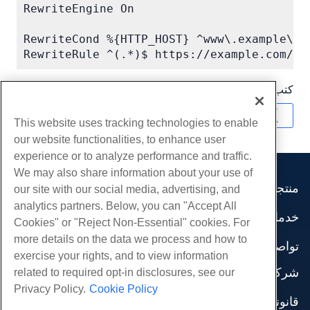
RewriteEngine On

RewriteCond %{HTTP_HOST} ^www\.example\.co
RewriteRule ^(.*)$ https://example.com/$1
كتب بواسطة
Hostwinds Team
/
يونيو 3, 2024
نسخ URL
This website uses tracking technologies to enable
our website functionalities, to enhance user
experience or to analyze performance and traffic.
We may also share information about your use of
منتجات
our site with our social media, advertising, and
analytics partners. Below, you can "Accept All
استضافة الموقع
خدمات
Cookies" or "Reject Non-Essential" cookies. For
استضافة الأعمال
هجرات الموقع
more details on the data we process and how to
موزع استضافة
تواصل اجتماعي
exercise your rights, and to view information
موزع العلامة البيضاء
وثائق المنتج
شركة
related to required opt-in disclosures, see our
إدارة لينكس VPS
دروس
Privacy Policy.
Cookie Policy
معلومات عنا
لينكس غير المدارة VPS
قانوني
مدونة