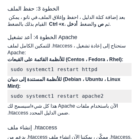
الخطوة 3: حفظ الملف
بعد إضافة كتلة الدليل ، احفظ وإغلاق الملف.في نانو ، يمكن 
.
، ثم
 ص
 والضغط
أدخل
Ctrl +x
القيام بذلك بالضغط
الخطوة 4: أعد تشغيل Apache
للتمكين الكامل لملف .htaccess ، ستحتاج إلى إعادة تشغيل 
Apache:
للأنظمة القائمة على القبعات (Centos ، Fedora ، Rhel):
sudo systemct1 restart httpd
للأنظمة المستندة إلى دبيان (Debian ، Ubuntu ، Linux 
Mint):
sudo systemct1 restart apache2
هذا كل شيء!سيسمح لك Apache الآن باستخدام ملفات 
.htaccess ضمن الدليل المحدد. 
إنشاء ملف .htaccess
بدعم من .htaccess ممكّن ، يمكننا الآن إنشاء ملف .htaccess. 