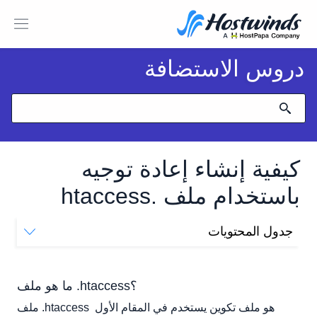
دروس الاستضافة
كيفية إنشاء إعادة توجيه
باستخدام ملف .htaccess
جدول المحتويات
ما هو ملف .htaccess؟
تمكين ملف .htaccess
ما هو ملف .htaccess؟
الخطوة 1: فتح ملف المضيف الظاهري
ملف .htaccess هو ملف تكوين يستخدم في المقام الأول 
الخطوة 2: أضف "السماح" بتوجيه "