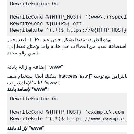
RewriteEngine On

RewriteCond %{HTTP_HOST} ^(www\.)?specific
RewriteCond %{HTTPS} off

RewriteRule ^(.*)$ https://%{HTTP_HOST}%{
يعد إجبار HTTPs بهذه الطريقة مفيدًا بشكل خاص عند 
استضافة العديد من المجالات على خادم واحد وتحتاج فقط إلى 
تأمين رقم محدد.
إضافة وإزالة بادئة "www"
يمكنك أيضًا استخدام ملف .htaccess بالتزامن مع توجيه "إعادة 
كتابة" لإعادة توجيه "www". 
لإضافة بادئة "www":
RewriteEngine On

RewriteCond %{HTTP_HOST} ^example\.com [NC
RewriteRule ^(.*)$ https://www.example.co
لإزالة بادئة "www":