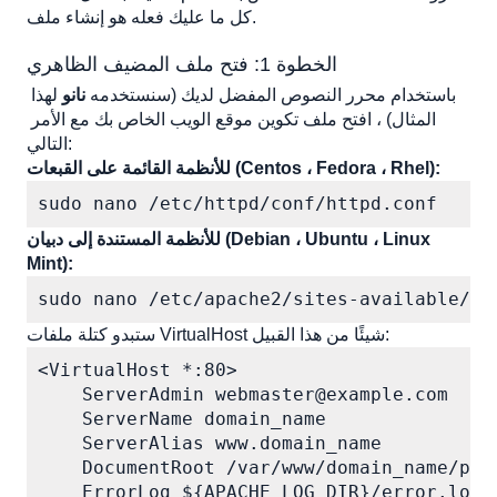
Linux Mint):
كل ما عليك فعله هو إنشاء ملف. 
إعادة توجيه عناوين URL على أساس نمط مشترك
الخطوة 1: فتح ملف المضيف الظاهري
إعادة توجيه مجال كامل إلى مجال جديد
باستخدام محرر النصوص المفضل لديك (سنستخدمه 
نانو
 لهذا 
إجبار HTTPS بتوجيه "Rewriterule"
المثال) ، افتح ملف تكوين موقع الويب الخاص بك مع الأمر 
إجبار HTTPS على كل حركة المرور
التالي:
للأنظمة القائمة على القبعات (Centos ، Fedora ، Rhel):
إجبار HTTPS على مجال معين
إضافة وإزالة بادئة "www"
sudo nano /etc/httpd/conf/httpd.conf
للأنظمة المستندة إلى دبيان (Debian ، Ubuntu ، Linux 
Mint):
sudo nano /etc/apache2/sites-available/do
ستبدو كتلة ملفات VirtualHost شيئًا من هذا القبيل:
<VirtualHost *:80>

    ServerAdmin webmaster@example.com

    ServerName domain_name

    ServerAlias www.domain_name

    DocumentRoot /var/www/domain_name/publ
    ErrorLog ${APACHE_LOG_DIR}/error.log
