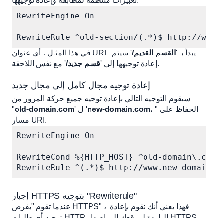
تعبيرات منتظمة لمطابقة وإعادة توجيهها:
RewriteEngine On

RewriteRule ^old-section/(.*)$ http://www
في هذا المثال ، أي عنوان URL يبدأ بـ 
'
القسم القديم/
'
 سيتم 
 مع نفس اللاحقة.
إعادة توجيهها إلى 
'
قسم جديد/
'
إعادة توجيه مجال كامل إلى مجال جديد
سيقوم التوجيه التالي بإعادة توجيه جميع حركة المرور من 
، "الحفاظ على 
new-domain.com
' ل '
old-domain.com
"
مسار URI.
RewriteEngine On

RewriteCond %{HTTP_HOST} ^old-domain\.com$
RewriteRule ^(.*)$ http://www.new-domain.
إجبار HTTPS بتوجيه "Rewriterule"
عندما تقوم "بفرض HTTPS" ، فهذا يعني أنك تقوم بإعادة 
توجيه أي طلبات HTTP الواردة لموقعك إلى إصدار HTTPS 