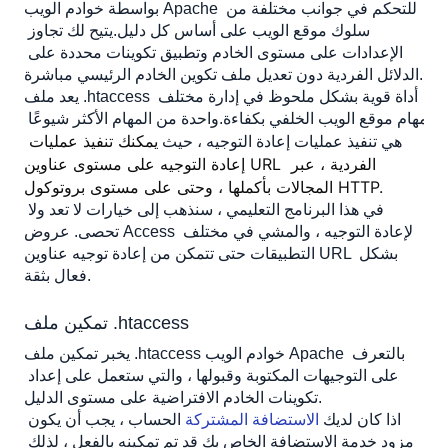
بواسطة خوادم الويب Apache للتحكم في جوانب مختلفة من 
الخطوة 3: حفظ الملف
سلوك موقع الويب على أساس كل دليل.يتيح لك تجاوز 
الخطوة 4: أعد تشغيل Apache
الإعدادات على مستوى الخادم وتطبيق تكوينات محددة على 
الدلائل الفردية دون تعديل ملف تكوين الخادم الرئيسي مباشرة.  
إنشاء ملف .htaccess
يعد ملف .htaccess أداة قوية بشكل ملحوظ في إدارة مختلف 
إعادة توجيه عنوان URL واحد باستخدام توجيه "إعادة
مهام موقع الويب الخلفي بكفاءة.واحدة من المهام الأكثر شيوعًا 
التوجيه"
يمكنك تنفيذ عمليات 
هي تنفيذ عمليات إعادة التوجيه ، حيث 
إذا كنت ترغب في إعادة توجيه عنوان URL إلى عنوان URL
إعادة التوجيه على مستوى عناوين URL الفردية ، عبر 
آخر على نفس المجال:
المجالات بأكملها ، وحتى على مستوى بروتوكول HTTP.
إذا كنت ترغب في إعادة توجيه عنوان URL إلى واحد في
في هذا البرنامج التعليمي ، سنذهب إلى خيارات لا تعد ولا 
مجال مختلف:
تحصى. عروض Access لإعادة التوجيه ، والمشي في مختلف 
إعادة توجيه عنوان URL بالجملة باستخدام توجيه
التطبيقات حتى تتمكن من إعادة توجيه عناوين URL بشكل 
"Rewriterule"
فعال بثقة. 
تحقق مما إذا تم تمكين "mod_rewrite"
للأنظمة القائمة على القبعات (Centos ، Fedora ، Rhel):
تمكين ملف .htaccess
للأنظمة المستندة إلى دبيان (Ubuntu ، Debian ، Linux
يخبر تمكين ملف .htaccess خوادم الويب Apache بالتعرف 
Mint):
على التوجيهات المكتوبة وقبولها ، والتي ستعمل على إعداد 
كيفية تمكين "mod_rewrite"
تكوينات الخادم الافتراضية على مستوى الدليل.
للأنظمة القائمة على القبعات (Centos ، Fedora ، Rhel):
اذا كان لديك 
الاستضافة المشتركة
 الحساب ، يجب أن يكون 
مزود خدمة الاستضافة الخاص بك قد تم تمكينه بالفعل ، لذلك 
للأنظمة التي تتخذ من دبيان مقراً لها (Ubuntu ، Debian ،