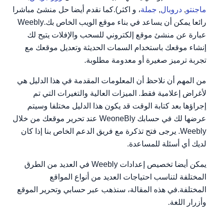
ماجنتو
,
دروبال
,
جملة
، و اكثر).كما نقدم أيضا حل منشئ مباشرا
رائعا يمكن أن يساعد في بناء موقع الويب الخاص بك.Weebly
عبارة عن منشئ موقع إلكتروني للسحب والإفلات يتيح لك
إنشاء موقعك باستخدام السمات الحديثة وتعديل موقعك مع
تجربة ترميز صغيرة أو معدومة مطلوبة.
من المهم أن نلاحظ أن المعلومات المقدمة في هذا الدليل هي
لأغراض إعلامية فقط. الميزات العالية والتغيرات التي تم
إجراؤها بعد كتابة الوقت قد يكون هذا الدليل مختلفا وسيتم
عرضها لك في حسابك WeoneBly عند تحرير موقعك من خلال
Weebly. يرجى فتح تذكرة مع فريق الدعم الخاص بنا إذا كان
لديك أي أسئلة للمساعدة.
يمكن أيضا تخصيص إعدادات Weebly في العديد من الطرق
المختلفة لتناسب احتياجات العديد من أنواع المواقع
المختلفة.في هذه المقالة، سنذهب عبر حسابي وتحرير الموقع
وأزرار اللغة.