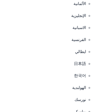
الألمانية
الإنجليزية
الاسبانية
الفرنسية
ايطالي
日本語
한국어
الهولندية
نورسك
بولسكي