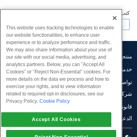
كتب بواسطة
Hostwinds Team
/
يوليو 29, 2019
نسخ URL
This website uses tracking technologies to enable
our website functionalities, to enhance user
experience or to analyze performance and traffic.
We may also share information about your use of
منتجات
our site with our social media, advertising, and
analytics partners. Below, you can "Accept All
استضافة الموقع
خدمات
Cookies" or "Reject Non-Essential" cookies. For
استضافة الأعمال
هجرات الموقع
more details on the data we process and how to
موزع استضافة
تواصل اجتماعي
exercise your rights, and to view information
موزع العلامة البيضاء
وثائق المنتج
شركة
related to required opt-in disclosures, see our
إدارة لينكس VPS
دروس
Privacy Policy.
Cookie Policy
معلومات عنا
لينكس غير المدارة VPS
قانوني
مدونة
اتصل بنا
ويندوز تدار VPS
شروط الخدمة
الدعم
مراكز البيانات
Accept All Cookies
نوافذ غير مُدارة VPS
سياسة الخصوصية
صحافة
الدردشة الحية معنا
خوادم السحابة
تطبيق القانون
إنضم لبرنامج
افتح تذكرة الدعم