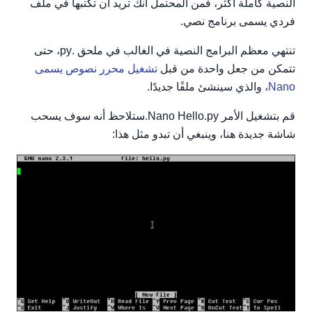
النصية كاملة أكثر، فمن المحتمل أنك تريد أن تكتبها في ملف
فردي يسمى برنامج نصي.
تنتهي معظم البرامج النصية في الغالب في ملحق .py، حتى
تتمكن من جعل واحدة من قبل
تشغيل محرر نصوص يسمى
Nano
، والذي سينشئ ملفًا جديدًا.
قم بتشغيل الأمر Nano Hello.py.ستلاحظ أنه سوف يسحب
شاشة جديدة هنا، وينبغي أن تبدو مثل هذا: