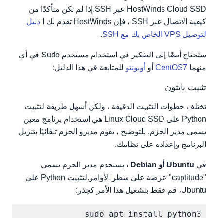
HostWinds Cloud SSD عبر SSH.إذا لم تكن متأكدًا من
كيفية الاتصال عبر SSH ، فإن HostWinds تقدم لك أ
دليل
لتوصيل VPS الخاص بك مع SSH
.
ستحتاج أيضًا إلى التفكير في استخدام مستخدم Sudo في أي
منهما
CentOS7
أو
أوبونتو
للمتابعة في هذا الدليل:
تثبيت بايثون
تختلف خطوات التثبيت الدقيقة ، ولكن أسهل طريقة لتثبيت
Python على Linux Cloud SSD هي استخدام برنامج معين
يسمى مدير الحزم. للتوضيح ، يقوم مديرو الحزم تلقائيًا بتنزيل
البرنامج وإعداده على نظامك.
في
Ubuntu أو Debian ،
يستخدم مدير الحزم يسمى
"captitude" عرضة على سطر الأوامر.لتثبيت Python على
Ubuntu، قم فقط بتشغيل هذا الأمر كجذر:
sudo apt install python3
