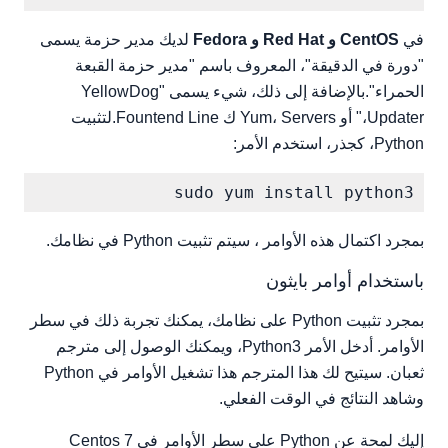
في
CentOS و Red Hat و Fedora
لديك مدير حزمة يسمى
"دورة في الدقيقة"، المعروف باسم "مدير حزمة القبعة
الحمراء".بالإضافة إلى ذلك، شيء يسمى "YellowDog
Updater،" أو Yum، Servers ك Fountend Line.لتثبيت
Python، كجذر، استخدم الأمر:
sudo yum install python3

بمجرد اكتمال هذه الأوامر ، سيتم تثبيت Python في نظامك.
باستخدام أوامر بايثون
بمجرد تثبيت Python على نظامك، يمكنك تجربة ذلك في سطر
الأوامر. أدخل الأمر Python3، ويمكنك الوصول إلى مترجم
ثعبان. سيتيح لك هذا المترجم هذا تشغيل الأوامر في Python
وشاهد النتائج في الوقت الفعلي.
إليك لمحة عن Python على سطر الأوامر في Centos 7