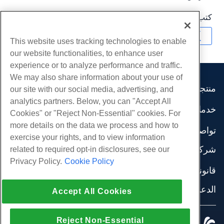
كتب بواسطة
Michael Brower
/
يونيو 23, 2017
نسخ URL
This website uses tracking technologies to enable
our website functionalities, to enhance user
experience or to analyze performance and traffic.
We may also share information about your use of
منتجات
our site with our social media, advertising, and
analytics partners. Below, you can "Accept All
استضافة الموقع
خدمات
Cookies" or "Reject Non-Essential" cookies. For
استضافة الأعمال
هجرات الموقع
more details on the data we process and how to
موزع استضافة
تواصل اجتماعي
exercise your rights, and to view information
موزع العلامة البيضاء
وثائق المنتج
شركة
related to required opt-in disclosures, see our
إدارة لينكس VPS
دروس
Privacy Policy.
Cookie Policy
معلومات عنا
لينكس غير المدارة VPS
قانوني
مدونة
اتصل بنا
ويندوز تدار VPS
شروط الخدمة
الدعم
مراكز البيانات
Accept All Cookies
نوافذ غير مُدارة VPS
سياسة الخصوصية
صحافة
الدردشة الحية معنا
خوادم السحابة
تطبيق القانون
إنضم لبرنامج
افتح تذكرة الدعم
Reject Non-Essential
موازن التحميل
© 2010-2026 Hostwinds, أ HostPapa Inc. شركة.