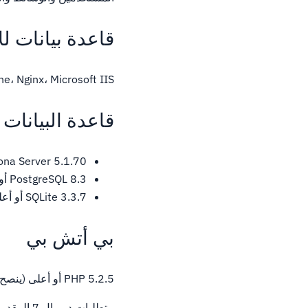
قاعدة بيانات لل
Apache، Nginx، Microsoft IIS، أو أي خادم ويب آخر مع دعم
قاعدة البيانات
 Percona Server 5.1.70
PostgreSQL 8.3 أو إصدار أعلى مع PDO ،
SQLite 3.3.7 أو أعلى
بي أتش بي
PHP 5.2.5 أو أعلى (ينصح باستخدام 5.4 أو أعلى).
متطلبات دروبال 7 المقدمة من صفحة دروبال الرسمية