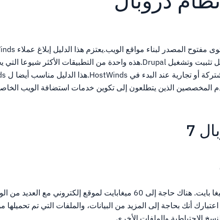
ظام دروبال
بمتطلبات نظام Drupal قبل تثبيت وتشغيل Drupal.هذه واحدة من التطبيقات الأكثر ش
العملاء بخطة ا
ملاء الخادم المخصصين الذين يتطلعون إلى تكوين خدمات استضافة الويب الخا
ل 7
يتطلب التثبيت الدنيا 15 ميغا بايت. هناك حاجة إلى 60 ميغابايت لموقع إلكتروني 
عتبارك أنك بحاجة إلى المزيد من البيانات، والملفات التي تم تحميلها م
سخ الاحتياطية والملفات الأخرى.