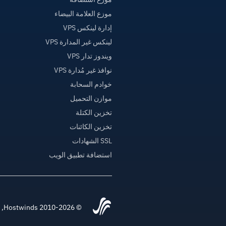
موزع العلامة البيضاء
إدارة لينكس VPS
لينكس غير المدارة VPS
ويندوز تدار VPS
نوافذ غير مُدارة VPS
خوادم السحابة
موازن التحميل
تخزين الكتلة
تخزين الكائنات
SSL الشهادات
استضافة تطبيق الويب
© 2010-2026 Hostwinds, أ HostPapa Inc. شركة.جميع الحقوق محفوظة.