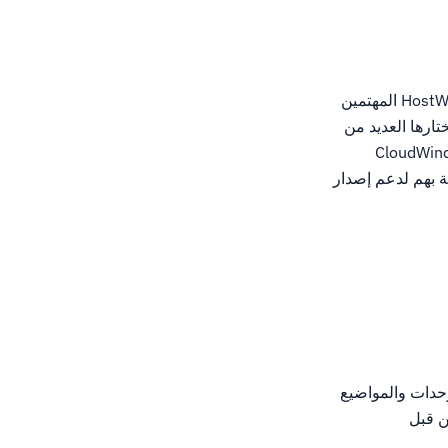
Drupal هو نظام إدارة محتوى مفتوح المصدر لبناء مواقع الويب.يعتزم هذا الدليل إبلاغ عملاء HostWinds المهتمين
يوعا التي يختارها العديد من
ستضافة مشتركة أو تجارية عند البدء في HostWinds.هذا الدليل مناسب أيضا ل CloudWinds
صة بهم لدعم إصدار
مع العديد من الوحدات والمواضيع
ن قبل