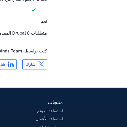
نعم
متطلبات Drupal 8 المقدمة من صفحة Drupal الرسمية
كتب بواسطة
inds Team
شارك
شار
منتجات
استضافة الموقع
استضافة الأعمال
موزع استضافة