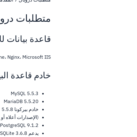
متطلبات دروبا
قاعدة بيانات لل
Apache، Nginx، Microsoft IIS، أو أي خادم ويب آخر مع دعم
خادم قاعدة البي
MySQL 5.5.3
MariaDB 5.5.20
خادم بيركونا 5.5.8
(الإصدارات أعلاه أو أعلى مع InnoDB كمحرك تخزين أساسي ، وتتط
PostgreSQL 9.1.2 أو إصدار أحدث
يدعم SQLite 3.6.8 أو أعلى