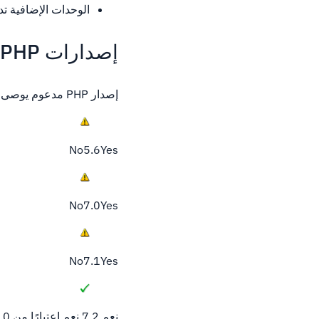
الوحدات الإضافية تدعم Microsoft SQL Server و
إصدارات PHP المدعومة
إصدار PHP مدعوم يوصى به 5.55.5.9+
No5.6Yes
No7.0Yes
No7.1Yes
نعم 7.2 نعم اعتبارًا من 8.5.0 دروبال *