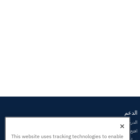
الدعم
الدردشة الحية معنا
افتح تذكرة الدعم
This website uses tracking technologies to enable
مراسلتنا على البريد الاليكتروني