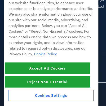
our website functionalities, to enhance user
اتصل بنا (888) 404-1279
experience or to analyze performance and traffic.
We may also share information about your use of
our site with our social media, advertising, and
analytics partners. Below, you can "Accept All
Cookies" or "Reject Non-Essential" cookies. For
more details on the data we process and how to
exercise your rights, and to view information
related to required opt-in disclosures, see our
Privacy Policy.
Cookie Policy
Accept All Cookies
Reject Non-Essential
Cookies Settings