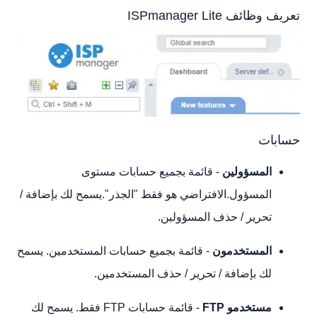
أدوات
تعريف وظائف ISPmanager Lite
الإحصاء
بيانات شخصية
النظام
دمج
إعدادات
حالة النظام
حسابات
تطبيقات إضافية
مساعدة
المسؤولين
- قائمة بجميع حسابات مستوى
المسؤول.الافتراضي هو فقط "الجذر".يسمح لك بإضافة /
تحرير / حذف المسؤولين.
المستخدمون
- قائمة بجميع حسابات المستخدمين. يسمح
لك بإضافة / تحرير / حذف المستخدمين.
مستخدمو FTP
- قائمة حسابات FTP فقط. يسمح لك