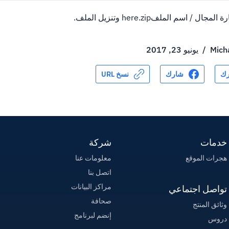
 اسم الملفhere.zip وتنزيل الملف.
Mich
/
يونيو 23, 2017
ك
شارك
نسخ URL
خدمات
شركة
هجرات الموقع
معلومات عنا
اتصل بنا
مراكز البيانات
تواصل اجتماعي
صحافة
وثائق المنتج
إنضم لبرنامج
دروس