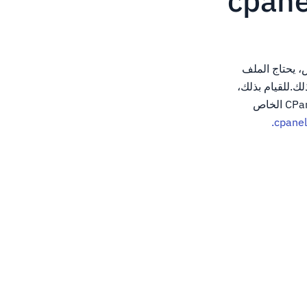
، يحتاج الملف
لك.للقيام بذلك،
يرجى مراجعة الخطوات التالية.يرجى ملاحظة أنك ستحتاج أولا إلى تسجيل الدخول إلى حساب CPanel الخاص