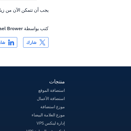
يجب أن تتمكن الآن من زيارة المجال /
كتب بواسطة
ael Brower
شارك
شار
منتجات
استضافة الموقع
استضافة الأعمال
موزع استضافة
موزع العلامة البيضاء
إدارة لينكس VPS