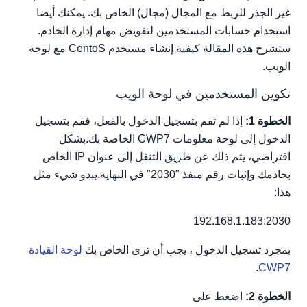
غير الجذر للربط مع المجال (مجال) الخاص بك. يمكنك أيضا
عناوين IP للخادم:
استخدام حسابات المستخدمين لتفويض مهام إدارة الخادم.
صفقة:
ستشرح هذه المقالة كيفية إنشاء مستخدم CentoS مع لوحة
Inodes:
الويب.
حد العملية:
الملفات المفتوحة:
تكوين المستخدمين في لوحة الويب
خيارات اضافية:
الخطوة 1:
إذا لم تقم بتسجيل الدخول بالفعل، فقم بتسجيل
زر إنشاء:
الدخول إلى لوحة معلومات CWP7 الخاصة بك.بشكل
دروس تعليمية ذات صلة:
افتراضي، يتم ذلك عن طريق التنقل إلى عنوان IP الخاص
بخادمك وإثبات رقم منفذ "2030" في النهاية.يبدو شيء مثل
هذا:
192.168.1.183:2030
بمجرد تسجيل الدخول ، يجب أن ترى الخاص بك
لوحة القيادة
.
CWP7
الخطوة 2:
اضغط على