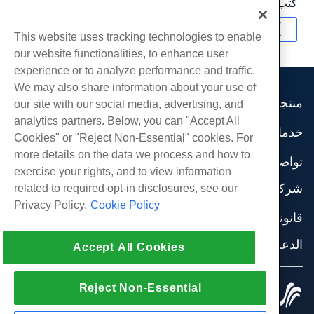
كتب بواسطة
Hostwinds Team
/
أبريل 10, 2018
نسخ URL
This website uses tracking technologies to enable
our website functionalities, to enhance user
experience or to analyze performance and traffic.
We may also share information about your use of
منتجات
our site with our social media, advertising, and
analytics partners. Below, you can "Accept All
استضافة الموقع
خدمات
Cookies" or "Reject Non-Essential" cookies. For
استضافة الأعمال
هجرات الموقع
more details on the data we process and how to
موزع استضافة
تواصل اجتماعي
exercise your rights, and to view information
موزع العلامة البيضاء
وثائق المنتج
شركة
related to required opt-in disclosures, see our
إدارة لينكس VPS
دروس
Privacy Policy.
Cookie Policy
معلومات عنا
لينكس غير المدارة VPS
قانوني
مدونة
اتصل بنا
ويندوز تدار VPS
شروط الخدمة
الدعم
مراكز البيانات
Accept All Cookies
نوافذ غير مُدارة VPS
سياسة الخصوصية
صحافة
الدردشة الحية معنا
خوادم السحابة
تطبيق القانون
إنضم لبرنامج
افتح تذكرة الدعم
موازن التحميل
Reject Non-Essential
© 2010-2026 Hostwinds, أ HostPapa Inc. شركة.
اتفاقية الشراكة
مراسلتنا على البريد الاليكتروني
كل الحقوق محفوظة.
تخزين الكتلة