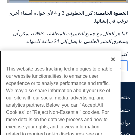
الخطوة الخامسة
: كرر الخطوتين 3 و 4 لأي خوادم أسماء أخرى
ترغب في إنشائها.
كما هو الحال مع جميع التغييرات المتعلقة بـ DNS ، يمكن أن
يستغرق النشر العالمي ما يصل إلى 24 ساعة للانتهاء.
كتب بواسطة
Hostwinds Team
/
شهر فبراير 26, 2019
نسخ URL
This website uses tracking technologies to enable
our website functionalities, to enhance user
experience or to analyze performance and traffic.
We may also share information about your use of
منتجات
our site with our social media, advertising, and
analytics partners. Below, you can "Accept All
استضافة الموقع
خدمات
Cookies" or "Reject Non-Essential" cookies. For
استضافة الأعمال
هجرات الموقع
more details on the data we process and how to
موزع استضافة
تواصل اجتماعي
exercise your rights, and to view information
موزع العلامة البيضاء
وثائق المنتج
شركة
related to required opt-in disclosures, see our