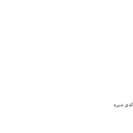
لذي تديره