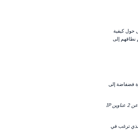
لدليل حول كيفية
يه اسم نطاقهم إلى
ل في Ionos.ومع ذلك، هناك إشارة فضفاضة إلى
نظرا لقيود إدارة Ionos DNS، سيتطلب إنشاء خوادم أسماء خاصة أن مضيفك VPS لديه ما لا يقل عن 2 عناوين IP
ذي ترغب في