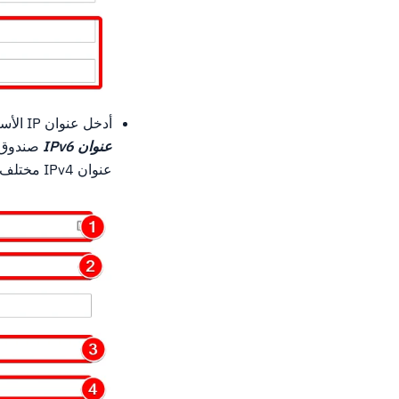
أدخل عنوان IP الأساسي من VPS الخاص بك في
عنوان IPv6
صندوق.أ
عنوان IPv4 مختلف يحل إلى VPS الخاص بك.