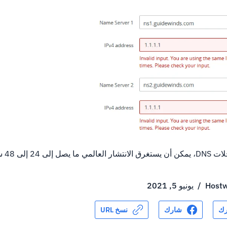
اعة حتى النهاية.
Hostw
/
يونيو 5, 2021
ك
شارك
نسخ URL