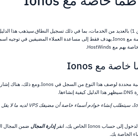
ا خاصة مع Ionos
تتميز Ionos (سابقا 1 الدين 1) بالعديد من الخدمات، بما في ذلك تسجيل النطاق.سيذهب هذا ا
إنشاء خوادم الأسماء الخاصة مع Ionos.يهدف فقط إلى مساعدة العملاء المضيفين في توج
م مع HostWinds.
اصة مع Ionos
لا يتم استخدام اتفاقية تسمية محددة لوصف هذا النوع من السج
اءها.
 حساب Ionos الخاص بك، انقر
إدارة المجال
ضمن المجال ال
ء الخاصة بك.