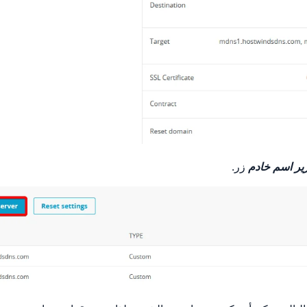
ير اسم خادم
زر.