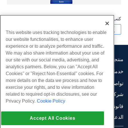
كتب بواسطة
Hostwinds Team
/
ديسمبر 13, 2016
نسخ URL
This website uses tracking technologies to enable
our website functionalities, to enhance user
experience or to analyze performance and traffic.
We may also share information about your use of
منتجات
our site with our social media, advertising, and
analytics partners. Below, you can "Accept All
استضافة الموقع
خدمات
Cookies" or "Reject Non-Essential" cookies. For
استضافة الأعمال
هجرات الموقع
more details on the data we process and how to
موزع استضافة
تواصل اجتماعي
exercise your rights, and to view information
موزع العلامة البيضاء
وثائق المنتج
شركة
related to required opt-in disclosures, see our
إدارة لينكس VPS
دروس
Privacy Policy.
Cookie Policy
معلومات عنا
لينكس غير المدارة VPS
قانوني
مدونة
اتصل بنا
ويندوز تدار VPS
شروط الخدمة
الدعم
مراكز البيانات
Accept All Cookies
نوافذ غير مُدارة VPS
سياسة الخصوصية
صحافة
الدردشة الحية معنا
خوادم السحابة