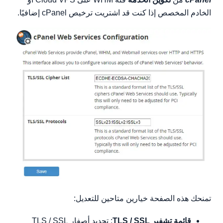
الخادم المخصص إذا كنت قد اشتريت ترخيص cPanel إضافيًا.
تمنحك هذه الصفحة خيارين متاحين للتعديل:
قائمة تشفير TLS / SSL
: تحديد أصفار TLS / SSL