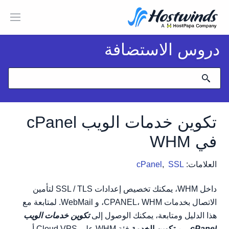
دروس الاستضافة
تكوين خدمات الويب cPanel
في WHM
العلامات:
SSL
,
cPanel
داخل WHM، يمكنك تخصيص إعدادات SSL / TLS لتأمين
الاتصال بخدمات CPANEL، WHM، و WebMail. لمتابعة مع
هذا الدليل ومتابعة، يمكنك الوصول إلى
تكوين خدمات الويب
cPanel
من
تكوين الخدمة
فئة WHM على Cloud VPS أو