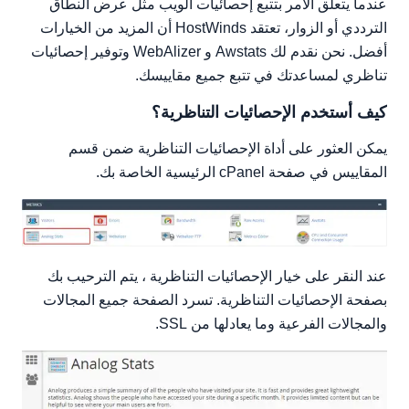
الملخص العام
عندما يتعلق الأمر بتتبع إحصائيات الويب مثل عرض النطاق
تقرير شهري
الترددي أو الزوار، تعتقد HostWinds أن المزيد من الخيارات
أفضل. نحن نقدم لك Awstats و WebAlizer وتوفير إحصائيات
ملخص يومي
تناظري لمساعدتك في تتبع جميع مقاييسك.
ملخص كل ساعة
تقرير المجال
كيف أستخدم الإحصائيات التناظرية؟
تقرير المنظمة
يمكن العثور على أداة الإحصائيات التناظرية ضمن قسم
تقرير المُحيل المُعاد توجيهه
المقاييس في صفحة cPanel الرئيسية الخاصة بك.
تقرير المرجع الفاشل
إحالة تقرير الموقع
تقرير المستعرض
ملخص المتصفح
عند النقر على خيار الإحصائيات التناظرية ، يتم الترحيب بك
تقرير نظام التشغيل
بصفحة الإحصائيات التناظرية. تسرد الصفحة جميع المجالات
تقرير رمز الحالة
والمجالات الفرعية وما يعادلها من SSL.
تقرير حجم الملف
تقرير نوع الملف
تقرير الدليل