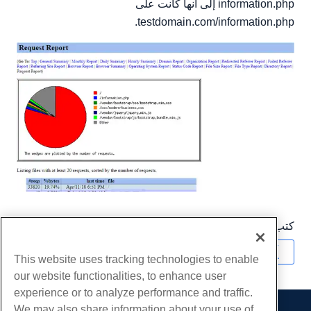
information.php إلى أنها كانت على
testdomain.com/information.php.
كتب بواسطة
Hostwinds Team
/
أبريل 18, 2018
نسخ URL
This website uses tracking technologies to enable
our website functionalities, to enhance user
experience or to analyze performance and traffic.
We may also share information about your use of