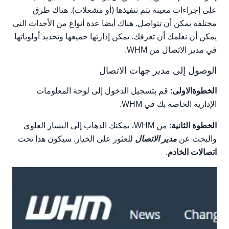
على إجراءات معينة يتم تنفيذها (أو مشغلات). هناك طرق
تغيير وجهة اتصالات Hipchat
مختلفة يمكن أن تتواصل. هناك أيضا عدة أنواع من الأحداث التي
تغيير وجهة اتصال ICQ
يمكن أن نعلمك أن تعرفك. يمكن إدارتها جميعها وتحديد أولوياتها
تغيير المنشور إلى وجهة URL
في مدير الاتصال من WHM.
تغيير وجهة اتصال Pushbullet
تغيير وجهة اتصال SMS
الوصول إلى مدير جهات الاتصال
الإخطارات من خلال WHM
الخطوةالاولى
: قم بتسجيل الدخول إلى لوحة المعلومات
الإدارية الخاصة بك في WHM.
الخطوة الثانية
: من WHM، يمكنك الذهاب إلى اليسار العلوي
والبحث عن
مدير الاتصال
للعثور على الخيار. سيكون هذا تحت
اتصالات الخادم
.