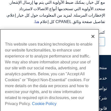
مع كل خيار، يمكنك ضبط الأولوية التي يتم بها إرسال الإشعار.
ستحدد الأولوية التي تستخدمها أنواع الاتصالات لاسترداد
الإخطارات المرسلة. لمزيد من المعلومات حول كل خيار إعلام،
تفاصيل صفحة وثائق CPANEL كل إعلام
هنا
.
كتب بواسطة
Hostwinds Team
/
شهر نوفمبر 30, 2018
نسخ URL
This website uses tracking technologies to enable
our website functionalities, to enhance user
experience or to analyze performance and traffic.
We may also share information about your use of
منتجات
our site with our social media, advertising, and
analytics partners. Below, you can "Accept All
استضافة الموقع
خدمات
Cookies" or "Reject Non-Essential" cookies. For
استضافة الأعمال
هجرات الموقع
more details on the data we process and how to
موزع استضافة
تواصل اجتماعي
exercise your rights, and to view information
موزع العلامة البيضاء
وثائق المنتج
شركة
related to required opt-in disclosures, see our
إدارة لينكس VPS
دروس
Privacy Policy.
Cookie Policy
معلومات عنا
لينكس غير المدارة VPS
قانوني
مدونة