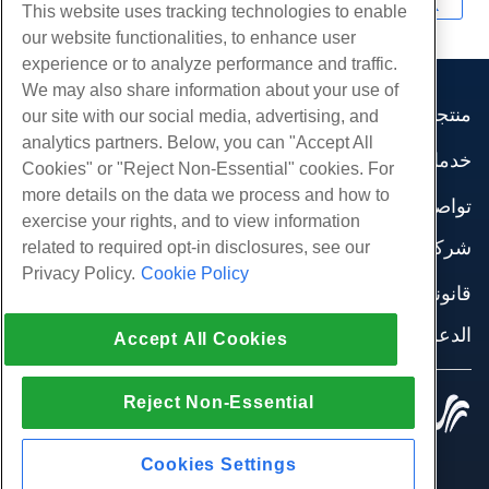
This website uses tracking technologies to enable
our website functionalities, to enhance user
experience or to analyze performance and traffic.
We may also share information about your use of
منتجات
our site with our social media, advertising, and
analytics partners. Below, you can "Accept All
استضافة الموقع
خدمات
Cookies" or "Reject Non-Essential" cookies. For
استضافة الأعمال
هجرات الموقع
more details on the data we process and how to
موزع استضافة
تواصل اجتماعي
exercise your rights, and to view information
موزع العلامة البيضاء
وثائق المنتج
شركة
related to required opt-in disclosures, see our
إدارة لينكس VPS
دروس
Privacy Policy.
Cookie Policy
معلومات عنا
لينكس غير المدارة VPS
قانوني
مدونة
اتصل بنا
ويندوز تدار VPS
شروط الخدمة
الدعم
مراكز البيانات
Accept All Cookies
نوافذ غير مُدارة VPS
سياسة الخصوصية
صحافة
الدردشة الحية معنا
خوادم السحابة
تطبيق القانون
إنضم لبرنامج
افتح تذكرة الدعم
موازن التحميل
Reject Non-Essential
© 2010-2026 Hostwinds, أ HostPapa Inc. شركة.
اتفاقية الشراكة
مراسلتنا على البريد الاليكتروني
كل الحقوق محفوظة.
تخزين الكتلة
اتصل بنا (888) 404-1279
تخزين الكائنات
Cookies Settings
SSL الشهادات