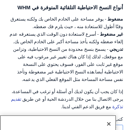
أنواع النسخ الاحتياطية التلقائية المتوفرة في WHM
مضغوط
- يوفر مساحة على الخادم الخاص بك ولكنه يستغرق
وقتًا أطول للاستعادة منه ، حيث يلزم فك ضغطه.
غير مضغوط
- أسرع لاستعادة دون الوقت الذي يستغرقه عدم
إلغاء ضغطه ولكنه يأخذ مساحة أكبر على الخادم الخاص بك.
تدريجي
- يسمح بنسخ محدودة من النسخ الاحتياطية، وتزامن
مع موقعك، لذلك إذا كان هناك تغيير غير مرغوب فيه على
موقع غير ثابت على الفور، فسوف يحتوي على النسخة
الاحتياطية أيضا.هذه النسخ الاحتياطية غير مضغوطة وتأخذ
نفس مساحة المساحة مثل الموقع الفعلي الذي يدعمه.
إذا كان يجب أن يكون لديك أي أسئلة أو ترغب في المساعدة،
يرجى الاتصال بنا من خلال الدردشة الحية أو عن طريق
تقديم
تذكرة
مع فريق الدعم الفني لدينا.
كتب بواسطة
Hostwinds Team
/
ديسمبر 13, 2016
نسخ URL