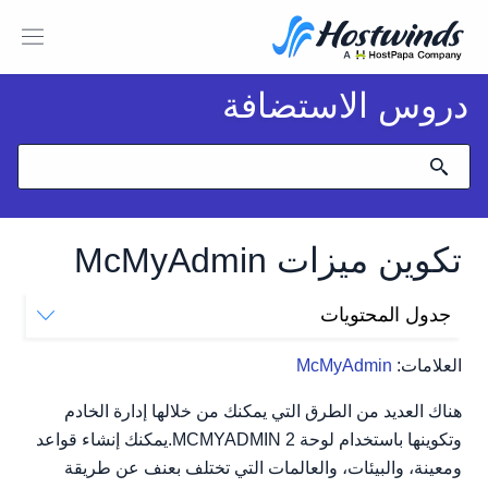
دروس الاستضافة
تكوين ميزات McMyAdmin
جدول المحتويات
المميزات
العلامات:
McMyAdmin
اسم الخادم
رسالة ترحيب
هناك العديد من الطرق التي يمكنك من خلالها إدارة الخادم
وضع القائمة البيضاء
وتكوينها باستخدام لوحة MCMYADMIN 2.يمكنك إنشاء قواعد
ومعينة، والبيئات، والعالمات التي تختلف بعنف عن طريقة
مجموعة القائمة البيضاء