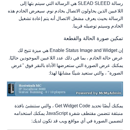
رسالة SLEAD SLEED هي الرسالة التي سيتم بثها إلى
اللاعبين الذين يحاولون الاتصال بخادم نوم. سيعرض الخادم هذه
الرسالة بحيث يعرف مشغل الاتصال أنه يتم إعادة تشغيل
الخادم وسيتم توصيله قريبا.
تمكين صورة الحالة والقطعة
إن Enable Status Image and Widget هي ميزة تتيح لك
عرض حالة الخادم ، بما في ذلك عدد اللاعبين الموجودين حاليًا.
يمكنك عرض الصورة التي ستعرضها الأداة بالنقر فوق "عرض
الصورة" ، والتي ستعيد شيئًا مشابهًا لهذا:
يمكنك أيضًا تحديد Get Widget Code ، والتي ستنشئ نافذة
منبثقة تتضمن مقتطف شفرة JavaScript يمكنك استخدامه
لتضمين الصورة في أي مواقع ويب قد تكون لديك: