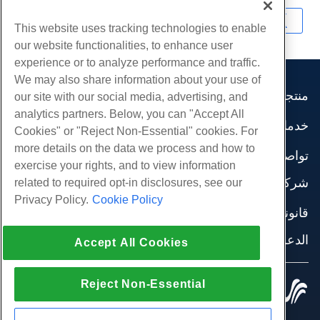
نسخ URL
This website uses tracking technologies to enable
our website functionalities, to enhance user
experience or to analyze performance and traffic.
We may also share information about your use of
منتجات
our site with our social media, advertising, and
analytics partners. Below, you can "Accept All
استضافة الموقع
خدمات
Cookies" or "Reject Non-Essential" cookies. For
استضافة الأعمال
هجرات الموقع
more details on the data we process and how to
موزع استضافة
تواصل اجتماعي
exercise your rights, and to view information
موزع العلامة البيضاء
وثائق المنتج
شركة
related to required opt-in disclosures, see our
إدارة لينكس VPS
دروس
Privacy Policy.
Cookie Policy
معلومات عنا
لينكس غير المدارة VPS
قانوني
مدونة
اتصل بنا
ويندوز تدار VPS
شروط الخدمة
الدعم
مراكز البيانات
Accept All Cookies
نوافذ غير مُدارة VPS
سياسة الخصوصية
صحافة
الدردشة الحية معنا
خوادم السحابة
تطبيق القانون
إنضم لبرنامج
افتح تذكرة الدعم
Reject Non-Essential
موازن التحميل
© 2010-2026 Hostwinds, أ HostPapa Inc. شركة.
اتفاقية الشراكة
مراسلتنا على البريد الاليكتروني
كل الحقوق محفوظة.
تخزين الكتلة
اتصل بنا (888) 404-1279