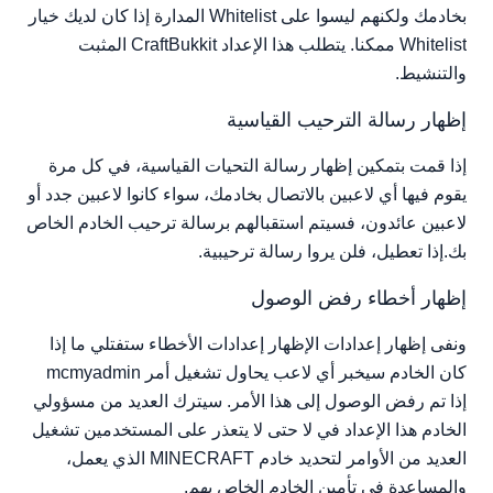
بخادمك ولكنهم ليسوا على Whitelist المدارة إذا كان لديك خيار
Whitelist ممكنا. يتطلب هذا الإعداد CraftBukkit المثبت
والتنشيط.
إظهار رسالة الترحيب القياسية
إذا قمت بتمكين إظهار رسالة التحيات القياسية، في كل مرة
يقوم فيها أي لاعبين بالاتصال بخادمك، سواء كانوا لاعبين جدد أو
لاعبين عائدون، فسيتم استقبالهم برسالة ترحيب الخادم الخاص
بك.إذا تعطيل، فلن يروا رسالة ترحيبية.
إظهار أخطاء رفض الوصول
ونفى إظهار إعدادات الإظهار إعدادات الأخطاء ستفتلي ما إذا
كان الخادم سيخبر أي لاعب يحاول تشغيل أمر mcmyadmin
إذا تم رفض الوصول إلى هذا الأمر. سيترك العديد من مسؤولي
الخادم هذا الإعداد في لا حتى لا يتعذر على المستخدمين تشغيل
العديد من الأوامر لتحديد خادم MINECRAFT الذي يعمل،
والمساعدة في تأمين الخادم الخاص بهم.