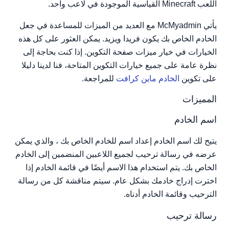
اللعب Minecraft القياسية الموجودة في لاعب واحد.
تفعيل وضع الخادم للنوم
رسالة سكون الخادم
يأتي McMyadmin مع العديد من الميزات للمساعدة في جعل
تمكين صورة الحالة والقطعة
الخادم الخاص بك يكون فريدا ويزيد. يمكن العثور على كل هذه
إظهار كعام في قائمة الخادم
الخيارات في خيار ميزات صفحة التكوين. إذا كنت بحاجة إلى
وضع تصدير الأذونات
نظرة عامة على جميع خيارات التكوين المتاحة، فنا لدينا دليلا
وضع تجاوز النسخ الاحتياطي
على تكوين
الخادم ماين كرافت
للمراجعة.
تنسيق رسالة mChat
المميزات
إخطارات اللاعب
اسم الخادم
رسالة القائمة البيضاء
إظهار رسالة الترحيب القياسية
يتيح لك اسم الخادم إعداد اسم للخادم الخاص بك ، والذي يمكن
إظهار أخطاء رفض الوصول
عرضه في رسالة ترحيب لجميع اللاعبين المنضمين إلى الخادم
عرض تحذير أثناء World Save
الخاص بك. يتم استخدام هذا الاسم أيضًا في قائمة الخادم إذا
أعلن عن تغييرات المجموعة
اخترت إدراج خادمك بشكل عام. سيتم مناقشة كل من رسالة
الترحيب وقائمة الخادم أدناه.
رسالة ترحيب