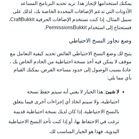
يمكنك استخدامها لإنجاز هذا. تريد تحديد البرنامج المساعد
الأذونات التي تدعم الإضافات المحددة الخاصة بك، لذلك على
سبيل المثال، إذا كنت تستخدم الإضافات الحرفية CraftBukkit،
فستحتاج إلى استخدام PermissionsBukkit.
وضع تجاوز النسخ الاحتياطي
يتيح لك وضع النسخ الاحتياطي الفائض تحديد كيفية التعامل مع
موقف لا يمكن فيه أخذ نسخة احتياطية من الخادم الخاص بك ،
عادةً بسبب الوصول إلى حدود مساحة القرص. يمكنك القيام
بأي مما يلي:
لا شيئ
: هذا الخيار لا يعني أنه سيتم حفظ نسخة
احتياطية، ولا سيتم اتخاذ أي إجراءات أخرى فيما يتعلق
بالنسخ الاحتياطية. إذا كان لديك نسخة احتياطية قديمة
ترغب في الاحتفاظ بها، أو إذا كنت تأخذ النسخ الاحتياطية
اليدوية، فهذا هو الخيار المناسب لك.