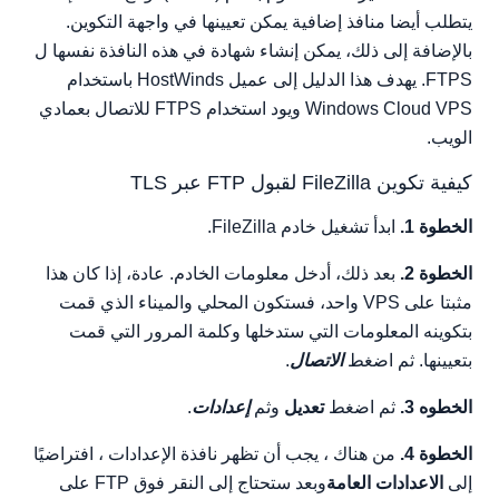
يتطلب أيضا منافذ إضافية يمكن تعيينها في واجهة التكوين.
بالإضافة إلى ذلك، يمكن إنشاء شهادة في هذه النافذة نفسها ل
FTPS. يهدف هذا الدليل إلى عميل HostWinds باستخدام
Windows Cloud VPS ويود استخدام FTPS للاتصال بعمادي
الويب.
كيفية تكوين FileZilla لقبول FTP عبر TLS
الخطوة 1.
ابدأ تشغيل خادم FileZilla.
الخطوة 2.
بعد ذلك، أدخل معلومات الخادم. عادة، إذا كان هذا
مثبتا على VPS واحد، فستكون المحلي والميناء الذي قمت
بتكوينه المعلومات التي ستدخلها وكلمة المرور التي قمت
بتعيينها. ثم اضغط
الاتصال
.
الخطوه 3.
ثم اضغط
تعديل
وثم
إعدادات
.
الخطوة 4.
من هناك ، يجب أن تظهر نافذة الإعدادات ، افتراضيًا
إلى
الاعدادات العامة
وبعد ستحتاج إلى النقر فوق FTP على