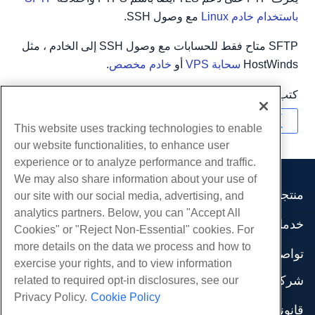
باستخدام خادم Linux
مع وصول SSH.
SFTP متاح فقط للحسابات مع وصول SSH إلى الخادم ، مثل
HostWinds
سحابة VPS
أو
خادم مخصص
.
كتب بواسطة
Hostwinds Team
/
شهر فبراير 14, 2019
نسخ URL
This website uses tracking technologies to enable
our website functionalities, to enhance user
experience or to analyze performance and traffic.
We may also share information about your use of
منتجات
our site with our social media, advertising, and
analytics partners. Below, you can "Accept All
استضافة الموقع
خدمات
Cookies" or "Reject Non-Essential" cookies. For
استضافة الأعمال
هجرات الموقع
more details on the data we process and how to
موزع استضافة
تواصل اجتماعي
exercise your rights, and to view information
موزع العلامة البيضاء
وثائق المنتج
شركة
related to required opt-in disclosures, see our
إدارة لينكس VPS
دروس
Privacy Policy.
Cookie Policy
معلومات عنا
لينكس غير المدارة VPS
قانوني
مدونة