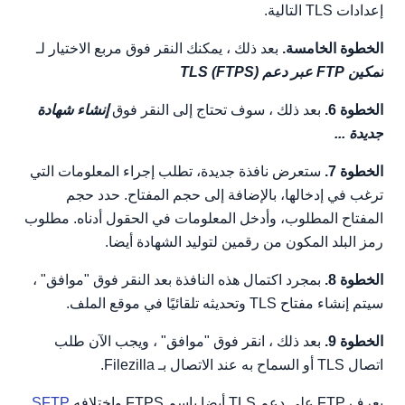
إعدادات TLS التالية.
الخطوة الخامسة.
بعد ذلك ، يمكنك النقر فوق مربع الاختيار لـ
تمكين FTP عبر دعم TLS (FTPS)
الخطوة 6.
بعد ذلك ، سوف تحتاج إلى النقر فوق
إنشاء شهادة
جديدة ...
الخطوة 7.
ستعرض نافذة جديدة، تطلب إجراء المعلومات التي
ترغب في إدخالها، بالإضافة إلى حجم المفتاح. حدد حجم
المفتاح المطلوب، وأدخل المعلومات في الحقول أدناه. مطلوب
رمز البلد المكون من رقمين لتوليد الشهادة أيضا.
الخطوة 8.
بمجرد اكتمال هذه النافذة بعد النقر فوق "موافق" ،
سيتم إنشاء مفتاح TLS وتحديثه تلقائيًا في موقع الملف.
الخطوة 9.
بعد ذلك ، انقر فوق "موافق" ، ويجب الآن طلب
اتصال TLS أو السماح به عند الاتصال بـ Filezilla.
يعرف FTP على دعم TLS أيضا باسم FTPS واختلافه
SFTP