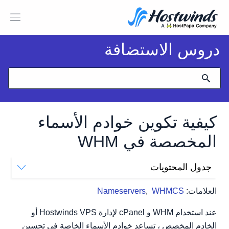
دروس الاستضافة
كيفية تكوين خوادم الأسماء
المخصصة في WHM
جدول المحتويات
المتطلبات الأساسية
العلامات:
WHMCS
,
Nameservers
إعداد خادم الأسماء في WHM
عنوان IP الفردي:
عند استخدام WHM و cPanel لإدارة Hostwinds VPS أو
عناوين IP المنفصلة:
الخادم المخصص ، تساعد خوادم الأسماء الخاصة في تحسين