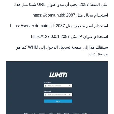
على المنفذ 2087. يجب أن يبدو عنوان URL شيئا مثل هذا:
استخدام مجال مثل https: //domain.tld: 2087
استخدام اسم مضيف مثل https: //server.domain.tld: 2087
استخدام عنوان IP مثل https://127.0.0.1:2087
سينقلك هذا إلى صفحة تسجيل الدخول إلى WHM كما هو
موضح أدناه: