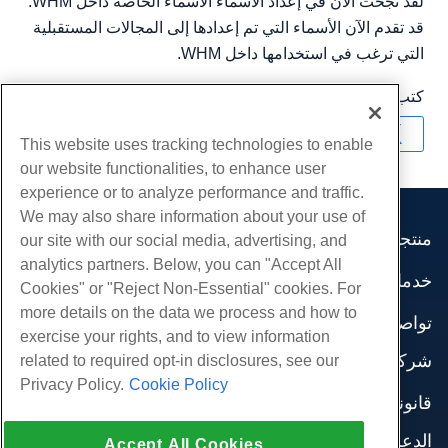
لقد نجحت الآن في إعداد الأسماء الأسماء الخاصة داخل WHM.
قد تقدم الآن الأسماء التي تم إعدادها إلى المجالات المستقبلية
التي ترغب في استخدامها داخل WHM.
كتب بواسطة
Hostwinds Team
/
أغسطس 24, 2018
نسخ URL
This website uses tracking technologies to enable
our website functionalities, to enhance user
experience or to analyze performance and traffic.
We may also share information about your use of
منتجات
our site with our social media, advertising, and
analytics partners. Below, you can "Accept All
استضافة الموقع
خدمات
Cookies" or "Reject Non-Essential" cookies. For
استضافة الأعمال
هجرات الموقع
more details on the data we process and how to
موزع استضافة
تواصل اجتماعي
exercise your rights, and to view information
موزع العلامة البيضاء
وثائق المنتج
شركة
related to required opt-in disclosures, see our
إدارة لينكس VPS
دروس
Privacy Policy.
Cookie Policy
معلومات عنا
لينكس غير المدارة VPS
قانوني
مدونة
اتصل بنا
ويندوز تدار VPS
شروط الخدمة
الدعم
مراكز البيانات
Accept All Cookies