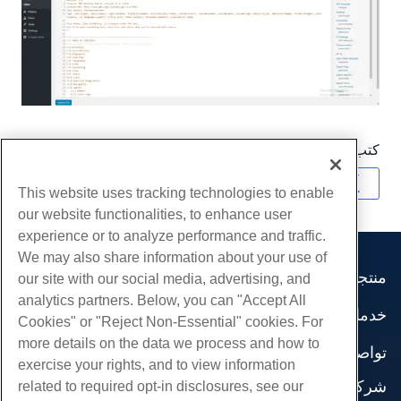
كتب بواسطة
Hostwinds Team
/
أبريل 16, 2018
نسخ URL
This website uses tracking technologies to enable
our website functionalities, to enhance user
experience or to analyze performance and traffic.
We may also share information about your use of
منتجات
our site with our social media, advertising, and
analytics partners. Below, you can "Accept All
استضافة الموقع
خدمات
Cookies" or "Reject Non-Essential" cookies. For
استضافة الأعمال
هجرات الموقع
more details on the data we process and how to
موزع استضافة
تواصل اجتماعي
exercise your rights, and to view information
موزع العلامة البيضاء
وثائق المنتج
شركة
related to required opt-in disclosures, see our
إدارة لينكس VPS