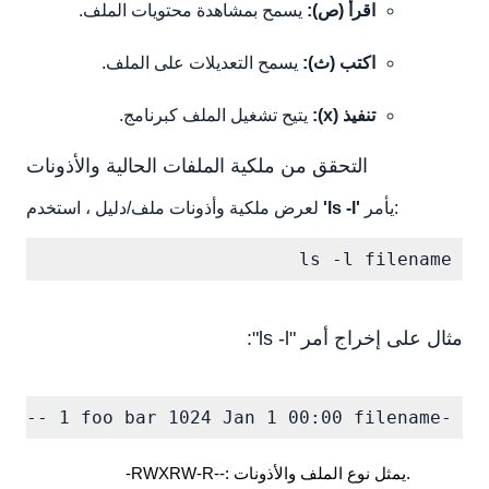
اقرأ (ص):
يسمح بمشاهدة محتويات الملف.
اكتب (ث):
يسمح التعديلات على الملف.
تنفيذ (x):
يتيح تشغيل الملف كبرنامج.
التحقق من ملكية الملفات الحالية والأذونات
يأمر:
'ls -l'
لعرض ملكية وأذونات ملف/دليل ، استخدم
ls -l filename
مثال على إخراج أمر "ls -l":
-rwxrw-r-- 1 foo bar 1024 Jan 1 00:00 filename
-RWXRW-R--: يمثل نوع الملف والأذونات.