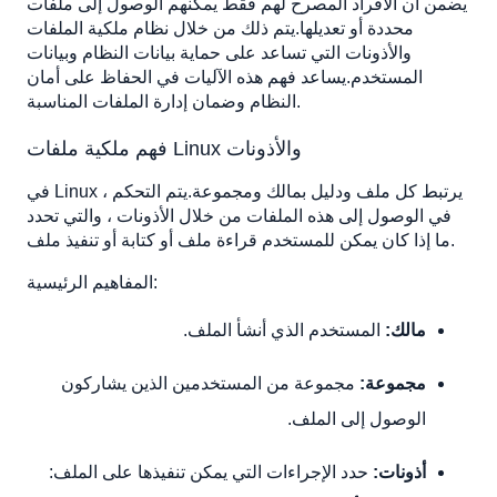
يضمن أن الأفراد المصرح لهم فقط يمكنهم الوصول إلى ملفات
تغيير مالك الملف:
محددة أو تعديلها.يتم ذلك من خلال نظام ملكية الملفات
والأذونات التي تساعد على حماية بيانات النظام وبيانات
تغيير مجموعة الملفات:
المستخدم.يساعد فهم هذه الآليات في الحفاظ على أمان
تغيير كل من المالك والمجموعة:
النظام وضمان إدارة الملفات المناسبة.
تعديل أذونات الملف
فهم ملكية ملفات Linux والأذونات
الوضع الرمزي:
أضف تنفيذ إذن للمالك:
في Linux ، يرتبط كل ملف ودليل بمالك ومجموعة.يتم التحكم
أضف أذونات القراءة والكتابة لكل من المالك والمجموعة:
في الوصول إلى هذه الملفات من خلال الأذونات ، والتي تحدد
ما إذا كان يمكن للمستخدم قراءة ملف أو كتابة أو تنفيذ ملف.
قم بإزالة إذن القراءة للآخرين:
الوضع الرقمي
المفاهيم الرئيسية:
لا تضع أذونات لأي شخص:
مالك:
المستخدم الذي أنشأ الملف.
حدد جميع الأذونات للجميع:
تعيين قراءة واكتب للمالك ، وقراءة للمجموعة:
مجموعة:
مجموعة من المستخدمين الذين يشاركون
الوصول إلى الملف.
أذونات:
حدد الإجراءات التي يمكن تنفيذها على الملف: