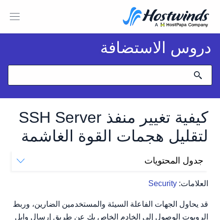
دروس الاستضافة
كيفية تغيير منفذ SSH Server
لتقليل هجمات القوة الغاشمة
جدول المحتويات
تغيير المنفذ
العلامات:
Security
دع Selinux يعرف عن ذلك.
أعد تشغيل برنامج SSH Daemon
قد يحاول الجهات الفاعلة السيئة والمستخدمين الضارين، وربط
الاتصال بالخادم الخاص بك من المنفذ الجديد
الروبوت الوصول إلى الخادم الخاص بك عن طريق إرسال وابل