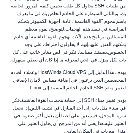
من طلبات SSH.يحاول كل طلب تخمين كلمة المرور الخاصة
بك، وبالتالي السيطرة على الخادم الخاص بك في ما يعرف
باسم هجوم "القوة الغاشمة".عادة، أجهزة الكمبيوتر يتحكم
القراصنة في تنفيذ هذه الهجمات.لتوضيح، يقوم معظم
المتسللين ببرنامج هذه الآلات بهجوم القوة الغاشمة أي خادم
يمكنهم العثور عليها.إنهم لا يحاولون اختراقك على وجه
الخصوص.بصفتك مقياسا، فكر في لص مغاير خائب على كل
باب لكل منزل في الحي لمعرفة ما إذا كان أي تعطي بسهولة.
يهدف هذا الدليل إلى HostWinds Cloud VPS وعملاء الخادم
المخصصين الذين يرغبون في إضافة مقياس الأمان الإضافي
لتغيير منفذ SSH للخادم للخادم المستند إلى Linux.
يؤدي تغيير ميناء SSH إلى حماية هجمات القوة الغاشمة.فكر
في ميناء مثل باب إلى أحد المنازل في تشبيه اللص.إذا نجعل
سرية المدخل، فسيتعين على لصنا أن يعمل أكثر صعوبة في
العثور عليه.هذا يعني أنه من المرجح أن يحاول العثور على
منزل مع باب في المكان العادي.