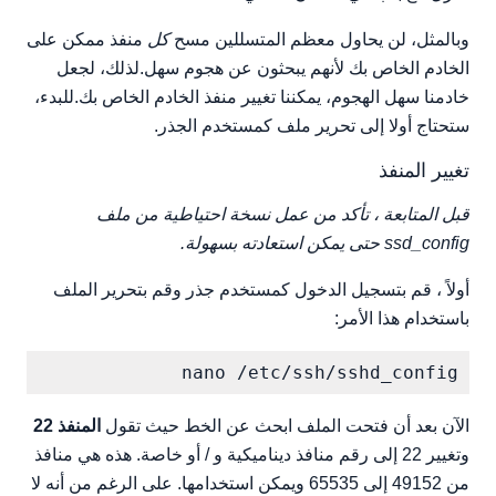
وبالمثل، لن يحاول معظم المتسللين مسح
كل
منفذ ممكن على
الخادم الخاص بك لأنهم يبحثون عن هجوم سهل.لذلك، لجعل
خادمنا سهل الهجوم، يمكننا تغيير منفذ الخادم الخاص بك.للبدء،
ستحتاج أولا إلى تحرير ملف كمستخدم الجذر.
تغيير المنفذ
قبل المتابعة ، تأكد من عمل نسخة احتياطية من ملف
ssd_config حتى يمكن استعادته بسهولة.
أولاً ، قم بتسجيل الدخول كمستخدم جذر وقم بتحرير الملف
باستخدام هذا الأمر:
nano /etc/ssh/sshd_config

الآن بعد أن فتحت الملف ابحث عن الخط حيث تقول
المنفذ 22
وتغيير 22 إلى رقم منافذ ديناميكية و / أو خاصة. هذه هي منافذ
من 49152 إلى 65535 ويمكن استخدامها. على الرغم من أنه لا