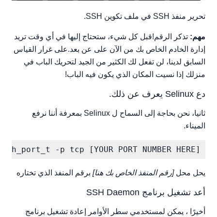
تحرير منفذ SSH في ملف تكوين SSH.
مهم:
تذكر الرقم!قبل كل شيء، ستحتاج إليها في أي وقت تريد
إدارة الخادم الخاص بك من الآن على عن بعد.على غرار القياس
السابق لدينا، لن تفعل لك الكثير من الجيد لتحريك الباب في
منزلك إذا نسيت المكان الذي يكون فيه الباب!
دع Selinux يعرف عن ذلك.
ثانيا، نحن بحاجة إلى السماح ل Selinux بمعرفة أننا نرفع
الميناء.
 ssh_port_t -p tcp [YOUR PORT NUMBER HERE]

يحل محل
[رقم المنفذ الخاص بك هنا]
برقم المنفذ الذي تختاره
أعد تشغيل برنامج SSH Daemon
أخيرًا ، يمكن لمستخدمي سطر الأوامر إعادة تشغيل برنامج