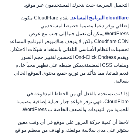
التحميل السريعة حيث يتحرك المستخدمون عبر موقع.
cloudflare البرنامج المساعد
: تقدم CloudFlare مكون
إضافي يوفر دعما مصمما خصيصا لمستخدمي
WordPress.يمكن أن تعمل جنبا إلى جنب مع عرض
Cloudflare CDN ولكن لا يتوقف هناك.يوفر البرنامج المساعد
تحسينات النظام الأساسي التلقائي باستخدام شبكات الاحتكار،
ويقدم Ond-Click Ondress التحسين لتغيير حجم الصور
وملفات CSS المضمنة.يمكن ضبطه على تطهير مخبأ خادم
قديم تلقائيا، مما يتأكد من توزيع جميع محتوى الموقع الحالي
بفعالية.
إذا كنت تستخدم بالفعل أي من الخطط المدفوعة في
CloudFlare، فهي توفر قواعد جدار حماية إضافية مصممة
للحماية من التهديدات والضعف الخاصة ب WordPress.
لاحظ أن كمية حركة المرور على موقع في أي وقت معين
ستؤثر على مدى سلاسة موقعك، والهدف من معظم مواقع