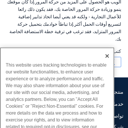
الويب هو الحصول على المزيد من حركة المرور.إذا كان موقعك
ينمو وزيادة حركة المرور الخاصة بك، فقد يكون ذلك رائعا
للأعمال التجارية - ولكنه قد يعني أيضا اتخاذ تدابير إضافية
لتسريع أوقات الحمل أكثر.إذا تباطأ خوادمك بتحميل حركة
المرور المتزايد، فقد ترغب في ترقية خطة الاستضافة الخاصة
بك.
كتب بواسطة
Hostwinds Team
/
ديسمبر 13, 2016
نسخ URL
This website uses tracking technologies to enable
our website functionalities, to enhance user
experience or to analyze performance and traffic.
We may also share information about your use of
منتجات
our site with our social media, advertising, and
analytics partners. Below, you can "Accept All
استضافة الموقع
خدمات
Cookies" or "Reject Non-Essential" cookies. For
استضافة الأعمال
هجرات الموقع
more details on the data we process and how to
موزع استضافة
تواصل اجتماعي
exercise your rights, and to view information
موزع العلامة البيضاء
وثائق المنتج
شركة
related to required opt-in disclosures, see our