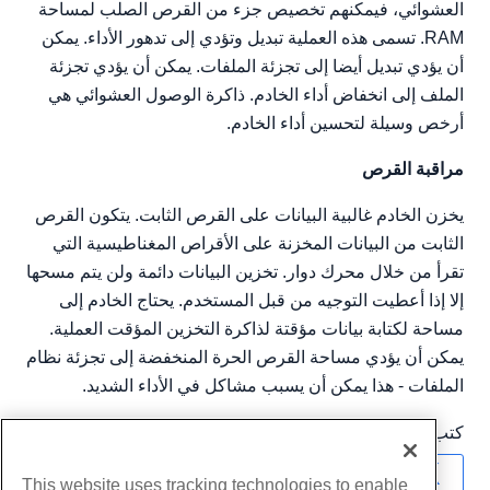
العشوائي، فيمكنهم تخصيص جزء من القرص الصلب لمساحة
RAM. تسمى هذه العملية تبديل وتؤدي إلى تدهور الأداء. يمكن
أن يؤدي تبديل أيضا إلى تجزئة الملفات. يمكن أن يؤدي تجزئة
الملف إلى انخفاض أداء الخادم. ذاكرة الوصول العشوائي هي
أرخص وسيلة لتحسين أداء الخادم.
مراقبة القرص
يخزن الخادم غالبية البيانات على القرص الثابت. يتكون القرص
الثابت من البيانات المخزنة على الأقراص المغناطيسية التي
تقرأ من خلال محرك دوار. تخزين البيانات دائمة ولن يتم مسحها
إلا إذا أعطيت التوجيه من قبل المستخدم. يحتاج الخادم إلى
مساحة لكتابة بيانات مؤقتة لذاكرة التخزين المؤقت العملية.
يمكن أن يؤدي مساحة القرص الحرة المنخفضة إلى تجزئة نظام
الملفات - هذا يمكن أن يسبب مشاكل في الأداء الشديد.
كتب بواسطة
Hostwinds Team
/
ديسمبر 3, 2018
نسخ URL
This website uses tracking technologies to enable