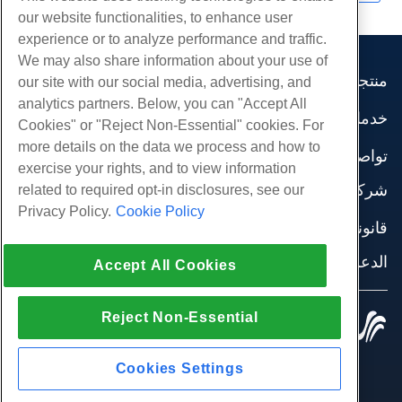
our website functionalities, to enhance user
experience or to analyze performance and traffic.
We may also share information about your use of
منتجات
our site with our social media, advertising, and
analytics partners. Below, you can "Accept All
استضافة الموقع
خدمات
Cookies" or "Reject Non-Essential" cookies. For
استضافة الأعمال
هجرات الموقع
more details on the data we process and how to
موزع استضافة
تواصل اجتماعي
exercise your rights, and to view information
موزع العلامة البيضاء
وثائق المنتج
شركة
related to required opt-in disclosures, see our
إدارة لينكس VPS
دروس
Privacy Policy.
Cookie Policy
معلومات عنا
لينكس غير المدارة VPS
قانوني
مدونة
اتصل بنا
ويندوز تدار VPS
شروط الخدمة
الدعم
مراكز البيانات
Accept All Cookies
نوافذ غير مُدارة VPS
سياسة الخصوصية
صحافة
الدردشة الحية معنا
خوادم السحابة
تطبيق القانون
إنضم لبرنامج
افتح تذكرة الدعم
Reject Non-Essential
موازن التحميل
© 2010-2026 Hostwinds, أ HostPapa Inc. شركة.
اتفاقية الشراكة
مراسلتنا على البريد الاليكتروني
كل الحقوق محفوظة.
تخزين الكتلة
اتصل بنا (888) 404-1279
تخزين الكائنات
Cookies Settings
SSL الشهادات