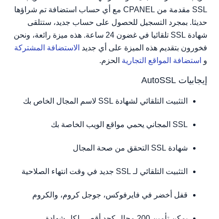
SSL مقدمة من CPANEL مع أي حساب استضافة تم شراؤها
حديثا. بمجرد التسجيل للحصول على حساب جديد، ستتلقى
شهادة SSL تلقائيا في غضون 24 ساعة. هذه ميزة رائعة، ونحن
فخورون بتقديم هذه الميزة على أي جديد
الاستضافة المشتركة
و
استضافة المواقع التجارية
الحزم.
إيجابيات AutoSSL
التثبيت التلقائي لشهادة SSL لاسم المجال الخاص بك
SSL المجاني يحمي مواقع الويب الخاصة بك
شهادة SSL التحقق من صحة المجال
التثبيت التلقائي لـ SSL جديد في وقت انتهاء الصلاحية
قفل أخضر في فايرفوكس، جوجل كروم، والكروم
يمكن تأمين 200 مجال كحد أقصى لكل شهادة