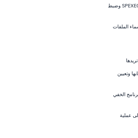
- تركز هذه الأداة على معالجات PHP وتكوينها. يسمح لك بتمكين وتعطيل SPEXEC وضبط
ماء الملفات
ن طريق حسابها وتعيين
برنامج الخفي
ذلك تمكين هذه الميزة بحيث يتم تقسيم سجلات الوصول Apache إلى عملية