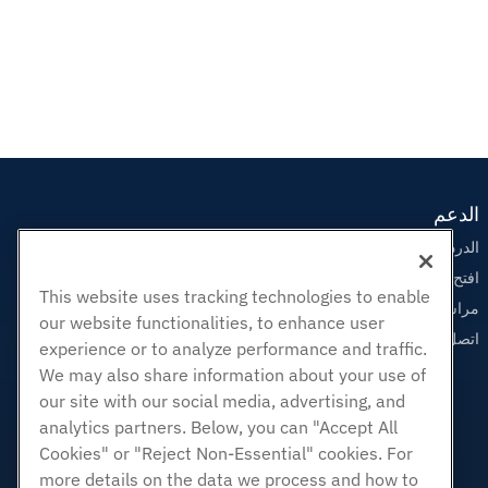
الدعم
الدردشة الحية معنا
افتح تذكرة الدعم
This website uses tracking technologies to enable
مراسلتنا على البريد الاليكتروني
our website functionalities, to enhance user
اتصل بنا (888) 404-1279
experience or to analyze performance and traffic.
We may also share information about your use of
our site with our social media, advertising, and
analytics partners. Below, you can "Accept All
Cookies" or "Reject Non-Essential" cookies. For
more details on the data we process and how to