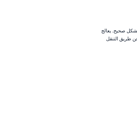
لومات تكوين Apache في WHM هي مجموعة من الميزات التي تتيح لك تكوين Apache بشكل صحيح. يعالج
ات HTTP كبرنامج خادم الويب الخاص بك. يمكنك تحديد موقع قسم تكوين Apache عن طريق التنقل