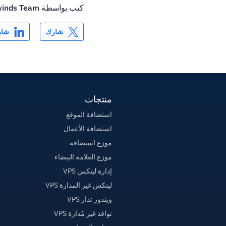
كتب بواسطة
inds Team
شارك
شار
منتجات
استضافة الموقع
استضافة الأعمال
موزع استضافة
موزع العلامة البيضاء
إدارة لينكس VPS
لينكس غير المدارة VPS
ويندوز تدار VPS
نوافذ غير مُدارة VPS