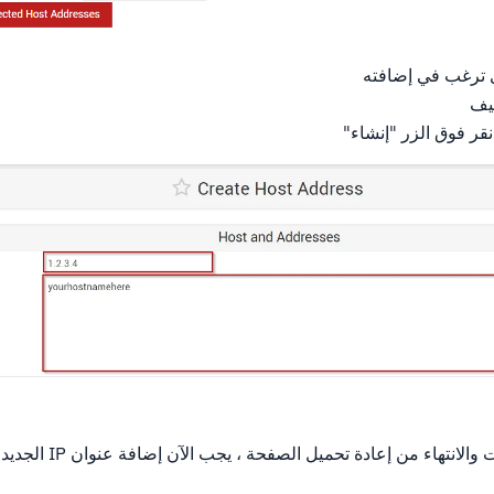
يف
نقر فوق الزر "إنشاء"
بمجرد حفظ هذه المعلومات والان