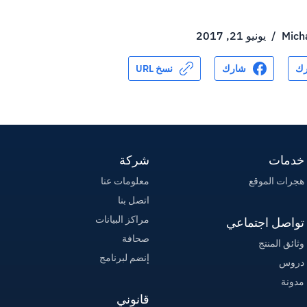
Mich
/
يونيو 21, 2017
ك
شارك
نسخ URL
خدمات
شركة
هجرات الموقع
معلومات عنا
اتصل بنا
مراكز البيانات
تواصل اجتماعي
صحافة
وثائق المنتج
إنضم لبرنامج
دروس
مدونة
قانوني