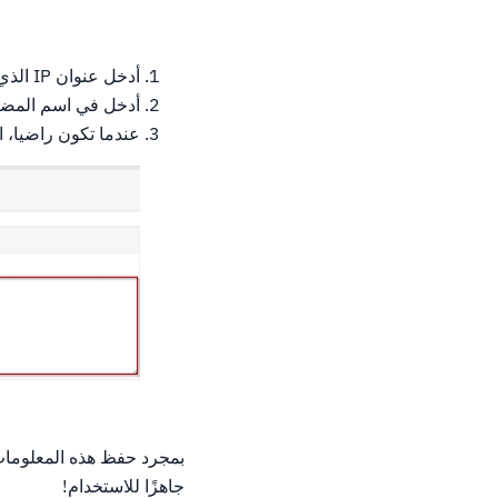
أدخل عنوان IP الذي ترغب في إضافته
أدخل في اسم المض
عندما تكون راضيا، ا
جاهزًا للاستخدام!