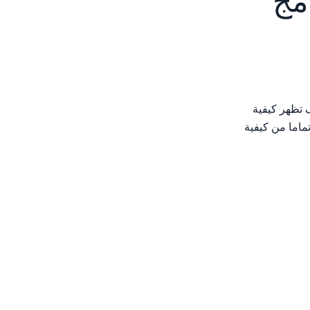
برنامج
لة سوف تظهر كيفية
 لم تكن أنت غير متأكد تماما من كيفية