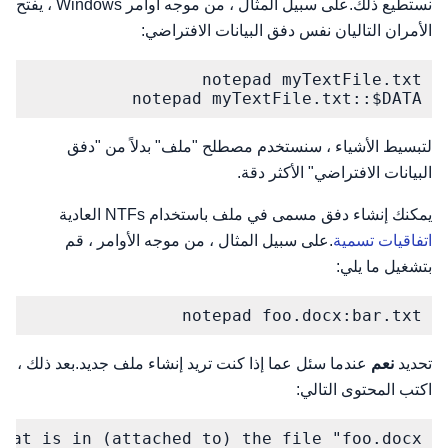
نستطيع ذلك.على سبيل المثال ، من موجه أوامر Windows ، يفتح
الأمران التاليان نفس دفق البيانات الافتراضي:
notepad myTextFile.txt::$DATA
لتبسيط الأشياء ، سنستخدم مصطلح "ملف" بدلاً من "دفق
البيانات الافتراضي" الأكثر دقة.
يمكنك إنشاء دفق مسمى في ملف باستخدام NTFs العادية
اتفاقيات تسمية
.على سبيل المثال ، من موجه الأوامر ، قم
بتشغيل ما يلي:
notepad foo.docx:bar.txt
تحديد
نعم
عندما سئل عما إذا كنت تريد إنشاء ملف جديد.بعد ذلك ،
اكتب المحتوى التالي:
hat is in (attached to) the file "foo.docx".