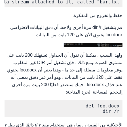
ta stream attached to it, called "bar.txt".
حفظ والخروج من المفكرة.
قم بتشغيل dir /r مرة أخرى ولاحظ أن دفق البيانات الافتراضي
foo.docx يحتوي الآن على 120 بايت من البيانات:
ولهذا السبب ، يمكننا أن نقول أن الجداول تستهلك 200 بايت على
مستوى الصوت.ومع ذلك ، فإن تشغيل أمر DIR غير المقلوب
يوفر معلومات مضللة إلى حد ما - وهذا يعني أن foo.docx يحتوي
فقط على 120 بايت من البيانات ، وهو أمر غير دقيق بمعنى أنه
عند حذف foo.docx ، فإنك ستصدر فعليًا 200 بايت مرة أخرى
إلىحجم المساحة الحرة المتاحة:
dir /r
الأخلاقية من القصة ، ربما ، هي استخدام مفتاح /r دائمًا.الذي يطرح