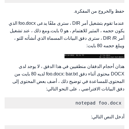
حفظ والخروج من المفكرة.
عندما تقوم بتشغيل أمر DIR ، سترى ملفًا يدعى foo.docx الذي
يكون حجمه ، المثير للاهتمام ، هو 0 بايت.ومع ذلك ، عند تشغيل
أمر DIR /R ، سترى دفق البيانات المسماة الذي أنشأته للتو ،
ويبلغ حجمه 80 بايت:
هذان أحجام الدفقان منطقيين في هذا الدفق ، لا يوجد لدى
DOCX محتوى أثناء دفق foo.docx: bar.txt لديه 80 بايت من
المحتوى.للمساعدة في توضيح ذلك ، أضف بعض المحتوى إلى
دفق البيانات الافتراضي ، على النحو التالي:
notepad foo.docx
أدخل النص التالي: