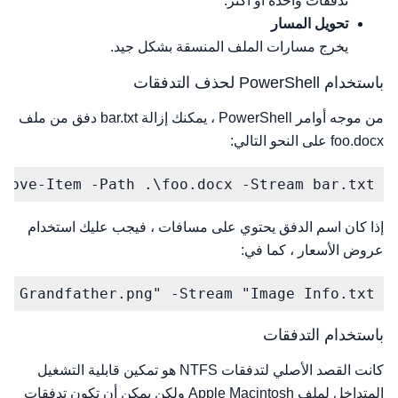
تدفقات واحدة أو أكثر.
تحويل المسار
يخرج مسارات الملف المنسقة بشكل جيد.
باستخدام PowerShell لحذف التدفقات
من موجه أوامر PowerShell ، يمكنك إزالة bar.txt دفق من ملف
foo.docx على النحو التالي:
emove-Item -Path .\foo.docx -Stream bar.txt
إذا كان اسم الدفق يحتوي على مسافات ، فيجب عليك استخدام
عروض الأسعار ، كما في:
s Grandfather.png" -Stream "Image Info.txt"
باستخدام التدفقات
كانت القصد الأصلي لتدفقات NTFS هو تمكين قابلية التشغيل
المتداخل لملف Apple Macintosh ولكن يمكن أن تكون تدفقات