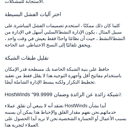
الاستجابة للمشكلات.
اختر آليات الفشل البسيطة
كلما كان ذلك ممكنًا ، استخدم تصميمات الفشل المباشرة.على
سبيل المثال ، يكون الإدارة النشط/السلبي أسهل في الإدارة من
النشط/النشط ، حيث أن نظامًا واحدًا فقط يعيش في وقت واحد ،
ويخفق تلقائيًا إلى النسخ الاحتياطي عند الحاجة.
تقليل طبقات الشبكة
حافظ على بنية الشبكة الخاصة بك مسطحة قدر الإمكان
باستخدام مفاتيح أقل وأجهزة التوجيه.هذا لا يقلل فقط من تعقيد
تخطيط التكرار ولكنه يبسط الإدارة الشاملة أيضًا.
HostWinds "شبكة زائدة عن الزائدة وضمان 99.9999٪
نعتقد أنه لا ينبغي أن تقلق عملاء HostWinds أبدا بشأن
خدماتهم.نحن نفهم مقدار القلق والإحباط هذا يمكن أن يسببه
بسبب الأعمال أو الخسارة الشخصية.نحن لا نريد أبدا الحصول على
العملاء لتجربة هذا.