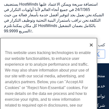
يستضيف HostWinds استضافة سريعة ويمكن الاعتماد عليها
24/7/365 في جميع أنحاء العالم لأننا أولويات التكرار في
الشبكة.نحن نعمل بجد لتوفير أفضل خدمة بأسعار فعالة من حيث
التكلفة.نحن نراقب باستمرار البنية التحتية وتوظيف التكرار في
كل مكان يمكننا.تلتزم HostWinds بالكامل بضمان التشغيل
السريع 99.9999٪.
كتب بواسطة
Hostwinds Team
/
شهر فبراير 8, 2020
This website uses tracking technologies to enable
نسخ URL
our website functionalities, to enhance user
experience or to analyze performance and traffic.
We may also share information about your use of
منتجات
our site with our social media, advertising, and
analytics partners. Below, you can "Accept All
استضافة الموقع
خدمات
Cookies" or "Reject Non-Essential" cookies. For
استضافة الأعمال
هجرات الموقع
more details on the data we process and how to
موزع استضافة
تواصل اجتماعي
exercise your rights, and to view information
موزع العلامة البيضاء
وثائق المنتج
شركة
related to required opt-in disclosures, see our
إدارة لينكس VPS