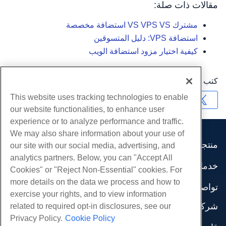
مقالات ذات صلة:
مشترك VS VPS VS استضافة مخصصة
استضافة VPS: دليل المتسوقين
كيفية اختيار مزود استضافة الويب
كتب بواسطة
Hostwinds Team
/
أغسطس 14, 2023
This website uses tracking technologies to enable
نسخ URL
our website functionalities, to enhance user
experience or to analyze performance and traffic.
We may also share information about your use of
منتجات
our site with our social media, advertising, and
analytics partners. Below, you can "Accept All
استضافة الموقع
خدمات
Cookies" or "Reject Non-Essential" cookies. For
استضافة الأعمال
هجرات الموقع
more details on the data we process and how to
موزع استضافة
تواصل اجتماعي
exercise your rights, and to view information
موزع العلامة البيضاء
وثائق المنتج
شركة
related to required opt-in disclosures, see our
إدارة لينكس VPS
دروس
Privacy Policy.
Cookie Policy
معلومات عنا
لينكس غير المدارة VPS