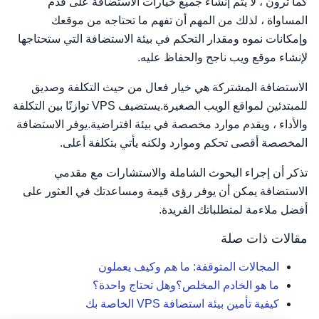
كما ترون ، لا يتم إنشاء جميع خيارات الاستضافة على قدم
المساواة ، لذلك من المهم أن تفهم ما تحتاجه من موقعك
وإمكانات نموه ومقدار التحكم في بيئة الاستضافة التي ستحتاجها
لإنشاء موقع ويب ناجح والحفاظ عليه.
الاستضافة المشتركة هي خيار فعال من حيث التكلفة وصديق
للمبتدئين لمواقع الويب الصغيرة.يستضيف VPS توازنًا بين التكلفة
والأداء ، ويقدم موارد مخصصة في بيئة افتراضية.يوفر الاستضافة
المخصصة أقصى تحكم وموارد ولكنه يأتي بتكلفة أعلى.
تذكر أن إجراء البحوث الشاملة والاستشارات مع مقدمي
الاستضافة يمكن أن يوفر رؤى قيمة ومساعدتك في العثور على
أفضل ملاءمة لمتطلباتك الفريدة.
مقالات ذات صلة
المجالات المتوقفة: ما هم وكيف يعملون
ما هو الخادم المخلص؟وهل تحتاج واحدة؟
كيفية تأمين بيئة استضافة VPS الخاصة بك