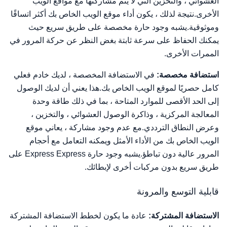
العشوائي ، والتخزين التي لا يتم مشاركتها مع مواقع الويب
الأخرى.نتيجة لذلك ، يكون أداء موقع الويب الخاص بك أكثر اتساقًا
وموثوقية.يشبه وجود حارة مخصصة على طريق سريع حيث
يمكنك الحفاظ على سرعة ثابتة بغض النظر عن حركة المرور في
الممرات الأخرى.
استضافة مخصصة:
في الاستضافة المخصصة ، لديك خادم فعلي
كامل حصريًا لموقع الويب الخاص بك.هذا يعني أن لديك الوصول
إلى الحد الأقصى للموارد المتاحة ، بما في ذلك طاقة وحدة
المعالجة المركزية ، وذاكرة الوصول العشوائي ، والتخزين ،
وعرض النطاق الترددي.مع عدم وجود مشاركة ، يعاني موقع
الويب الخاص بك من الأداء الأمثل ويمكنه التعامل مع أحجام
المرور عالية دون تباطؤ.يشبه وجود حارة Express Express على
طريق سريع بدون مركبات أخرى لإبطائك.
قابلية التوسع والمرونة
الاستضافة المشتركة:
عادة ما يكون لخطط الاستضافة المشتركة