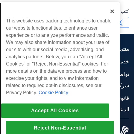
كتب بواسطة
Hostwinds Team
/
يوليو 11, 2023
This website uses tracking technologies to enable
نسخ URL
our website functionalities, to enhance user
experience or to analyze performance and traffic.
We may also share information about your use of
منتجات
our site with our social media, advertising, and
analytics partners. Below, you can "Accept All
استضافة الموقع
خدمات
Cookies" or "Reject Non-Essential" cookies. For
استضافة الأعمال
هجرات الموقع
more details on the data we process and how to
موزع استضافة
تواصل اجتماعي
exercise your rights, and to view information
موزع العلامة البيضاء
وثائق المنتج
شركة
related to required opt-in disclosures, see our
إدارة لينكس VPS
دروس
Privacy Policy.
Cookie Policy
معلومات عنا
لينكس غير المدارة VPS
قانوني
مدونة
اتصل بنا
ويندوز تدار VPS
شروط الخدمة
الدعم
مراكز البيانات
Accept All Cookies
نوافذ غير مُدارة VPS
سياسة الخصوصية
صحافة
الدردشة الحية معنا
خوادم السحابة
تطبيق القانون
إنضم لبرنامج
افتح تذكرة الدعم
موازن التحميل
Reject Non-Essential
© 2010-2026 Hostwinds, أ HostPapa Inc. شركة.
اتفاقية الشراكة
مراسلتنا على البريد الاليكتروني
كل الحقوق محفوظة.