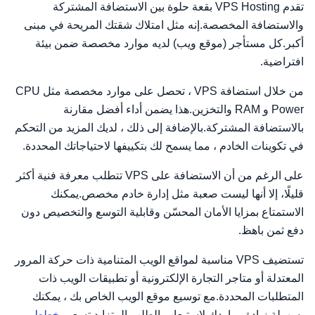
تقدم VPS Hosting بقعة حلوة بين الاستضافة المشتركة
والاستضافة المخصصة.إنه مثل امتلاك شقتك المريحة في مبنى
أكبر.كل مستأجر (موقع ويب) لديه موارد مخصصة ضمن بيئة
افتراضية.
من خلال استضافة VPS ، تحصل على موارد مخصصة مثل CPU
Power و RAM والتخزين.هذا يضمن أداء أفضل مقارنة
بالاستضافة المشتركة.بالإضافة إلى ذلك ، لديك المزيد من التحكم
في تكوينات الخادم ، مما يسمح لك بتكييفها لاحتياجاتك المحددة.
على الرغم من أن الاستضافة على VPS تتطلب معرفة فنية أكثر
قليلًا، إلا أنها ليست صعبة مثل إدارة خادم مخصص.يمكنك
الاستمتاع بمزايا الأمان المحسّن وقابلية التوسع والتخصيص دون
دفع ثمن باهظ.
تستضيف VPS مناسبة لمواقع الويب المتنامية ذات حركة المرور
المعتدلة أو متاجر التجارة الإلكترونية أو تطبيقات الويب ذات
المتطلبات المحددة.مع توسيع موقع الويب الخاص بك ، يمكنك
بسهولة زيادة مواردك لاستيعاب الطلب المتزايد.تسعير
خطط