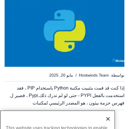
بواسطة: Hostwinds Team / مايو 20, 2025
إذا كنت قد قمت بتثبيت مكتبة Python باستخدام PIP ، فقد
استخدمت بالفعل PYPI - حتى لو لم تدرك ذلك.Pypi ، قصير ل
فهرس حزمة بيثون ، هو المصدر الرئيسي لمكتبات
بيثون.يستضيف عشرات الآلاف من الحزم التي تجعل Python أكثر
قوة وأسهل في العمل معها. سواء كنت تكتب البرامج النصية
...
14
2
1
الأتمتة أو...
This website uses tracking technologies to enable