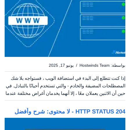
بواسطة: Hostwinds Team / يونيو 17, 2025
إذا كنت تتطلع إلى البدء في استضافة الويب ، فستواجه بلا شك
المصطلحات المضيفة والخادم - والتي تستخدم أحيانًا بالتبادل. في
حين أن الاثنين يعملان معًا ، إلا أنهما يخدمان أغراض مختلفة عندما
يتعلق الأمر بتوصيل المواقع والتطبيقات عبر الإنترنت.يتولى المرء
البنية التحتية ، بينما يقوم...
HTTP STATUS 204 - لا محتوى: شرح وأفضل
الممارسات