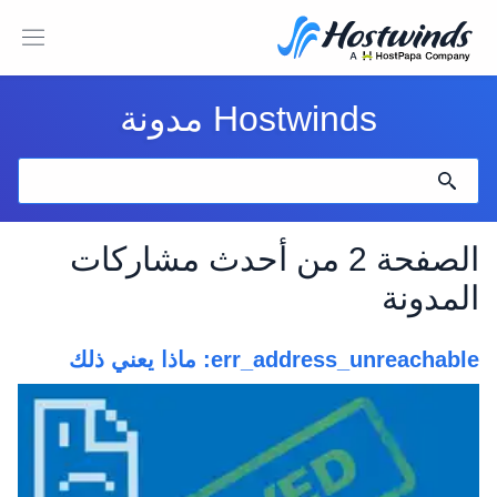
Hostwinds مدونة
الصفحة 2 من أحدث مشاركات
المدونة
err_address_unreachable: ماذا يعني ذلك
وكيفية إصلاحه