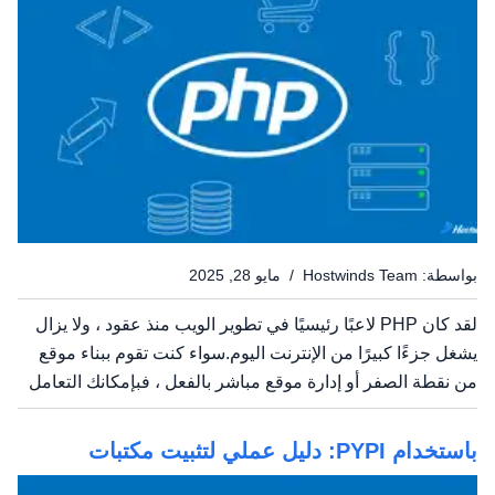
بواسطة: Hostwinds Team / مايو 28, 2025
لقد كان PHP لاعبًا رئيسيًا في تطوير الويب منذ عقود ، ولا يزال
يشغل جزءًا كبيرًا من الإنترنت اليوم.سواء كنت تقوم ببناء موقع
من نقطة الصفر أو إدارة موقع مباشر بالفعل ، فبإمكانك التعامل
مع ماهية PHP - وما يمكن أن يفعله - فرقًا حقيقيًا. دعنا نقوم
بتفكيكها بطريقة سهلة المتابعة ،...
باستخدام PYPI: دليل عملي لتثبيت مكتبات
Python مع PIP