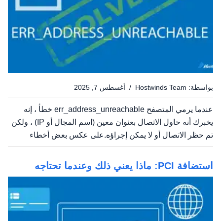
بواسطة: Hostwinds Team / أغسطس 7, 2025
عندما يرمي المتصفح err_address_unreachable خطأ ، إنه
يخبرك أنه حاول الاتصال بعنوان معين (اسم المجال أو IP) ، ولكن
تم حظر الاتصال أو لا يمكن إجراؤه.على عكس بعض أخطاء
المتصفح الأخرى التي تشير إلى إبطاء الاستجابات أو الشهادات
السيئة ، فإن هذا يتعلق بإمكانية الوصول - حتى أنه لا...
استضافة PCI: ماذا يعني ذلك وعندما تحتاجه