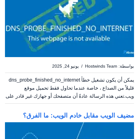
بواسطة: Hostwinds Team / يونيو 24, 2025
يمكن أن يكون تشغيل خطأ dns_probe_finished_no_internet
قليلاً من الصداع ، خاصة عندما تحاول فقط تحميل موقع
ويب.تعني هذه الرسالة عادةً أن متصفحك أو جهازك غير قادر على
الاتصال بالإنترنت - غالبًا لأن هناك خطأ ما في DNS. في هذا
الدليل ، سنشرح ما يعنيه هذا الخطأ فعليًا ، عندما يظهر...
مضيف الويب مقابل خادم الويب: ما الفرق؟