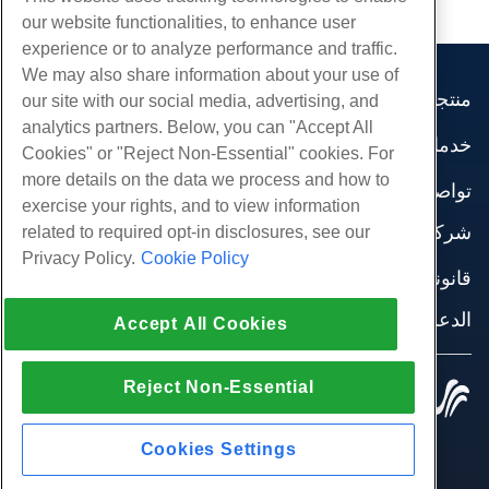
our website functionalities, to enhance user
experience or to analyze performance and traffic.
We may also share information about your use of
منتجات
our site with our social media, advertising, and
analytics partners. Below, you can "Accept All
استضافة الموقع
خدمات
Cookies" or "Reject Non-Essential" cookies. For
استضافة الأعمال
هجرات الموقع
more details on the data we process and how to
موزع استضافة
تواصل اجتماعي
exercise your rights, and to view information
موزع العلامة البيضاء
وثائق المنتج
شركة
related to required opt-in disclosures, see our
إدارة لينكس VPS
دروس
Privacy Policy.
Cookie Policy
معلومات عنا
لينكس غير المدارة VPS
قانوني
مدونة
اتصل بنا
ويندوز تدار VPS
شروط الخدمة
الدعم
مراكز البيانات
Accept All Cookies
نوافذ غير مُدارة VPS
سياسة الخصوصية
صحافة
الدردشة الحية معنا
خوادم السحابة
تطبيق القانون
إنضم لبرنامج
افتح تذكرة الدعم
Reject Non-Essential
موازن التحميل
© 2010-2026 Hostwinds, أ HostPapa Inc. شركة.
اتفاقية الشراكة
مراسلتنا على البريد الاليكتروني
كل الحقوق محفوظة.
تخزين الكتلة
اتصل بنا (888) 404-1279
تخزين الكائنات
Cookies Settings
SSL الشهادات