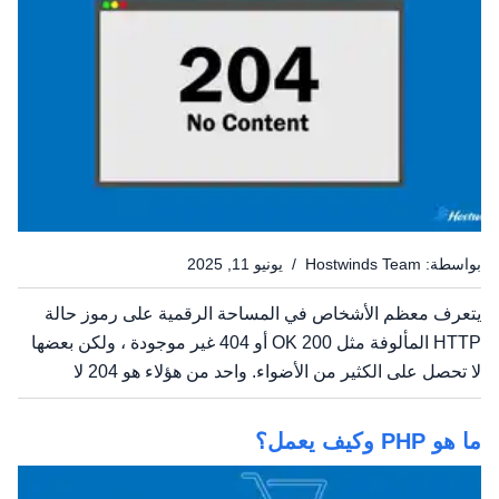
بواسطة: Hostwinds Team / يونيو 11, 2025
يتعرف معظم الأشخاص في المساحة الرقمية على رموز حالة
HTTP المألوفة مثل 200 OK أو 404 غير موجودة ، ولكن بعضها
لا تحصل على الكثير من الأضواء. واحد من هؤلاء هو 204 لا
محتوى.دعنا نلقي نظرة فاحصة على ما تعنيه هذه الحالة ، وكيف
تعمل ، وعندما يكون ذلك مناسبًا للاستخدام. ماذا يعني...
ما هو PHP وكيف يعمل؟