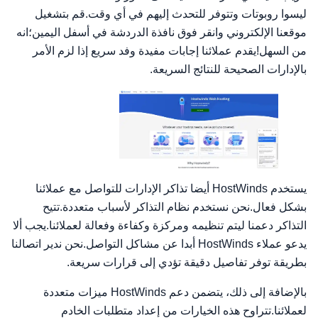
ليسوا روبوتات وتتوفر للتحدث إليهم في أي وقت.قم بتشغيل
موقعنا الإلكتروني وانقر فوق نافذة الدردشة في أسفل اليمين؛انه
من السهل!يقدم عملائنا إجابات مفيدة وفد سريع إذا لزم الأمر
بالإدارات الصحيحة للنتائج السريعة.
يستخدم HostWinds أيضا تذاكر الإدارات للتواصل مع عملائنا
بشكل فعال.نحن نستخدم نظام التذاكر لأسباب متعددة.تتيح
التذاكر دعمنا ليتم تنظيمه ومركزة وكفاءة وفعالة لعملائنا.يجب ألا
يدعو عملاء HostWinds أبدا عن مشاكل التواصل.نحن ندير اتصالنا
بطريقة توفر تفاصيل دقيقة تؤدي إلى قرارات سريعة.
بالإضافة إلى ذلك، يتضمن دعم HostWinds ميزات متعددة
لعملائنا.تتراوح هذه الخيارات من إعداد متطلبات الخادم