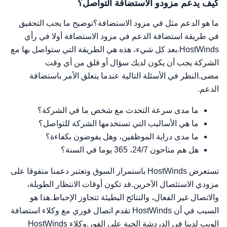
كيف يدعم مزودو الاستضافة التواصل؟
ما هو الدعم مثل في مزود الاستضافة؟توضيح ما يجب التحقيق
في طريقة استضافة الدعم في مزود الاستضافة أولا في رأي
HostWinds.بعد كل شيء، هذه هي الطريقة التي ستواصل بها مع
الشركة يجب أن يكون لديك سؤال أو قلق من أي وقت
مضى.النظر في الأسئلة التالية عندما يتعلق الأمر باستضافة
الدعم.
ما مدى سرعة التحدث مع شخص ما في الشركة؟
ما هي الأساليب التي تستخدمها الشركة للتواصل؟
ما مدى دراية الموظفين، وهل يفوضون بكفاءة؟
هل هم متاحون 24/7، 365 يوما في السنة؟
تستعرض HostWinds باستمرار السوق وتعتبر دعمنا متفوقا على
مزودي الاستئصال الآخرين.قد تكون أوقات الانتظار الطويلة،
والاتصال غير الفعال، والنتائج البطيئة تتجاوز الإحباط.هذا هو
السبب في أن HostWinds تقدم اتصال فوري مع وكلاء استضافة
الويب لدينا في الدردشة الحية على الفور.وكلاء HostWinds