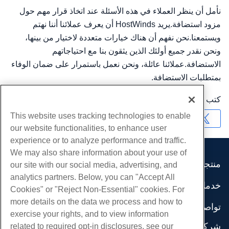
نأمل أن ينظر العملاء في هذه الأسئلة عند اتخاذ قرار مهم حول
مزود استضافة.يريد HostWinds أن يعرف عملائنا أننا نهتم
ويستمعنا.نحن نفهم أن هناك خيارات متعددة لاختيار من بينها،
ونحن نقدر جميع أولئك الذين يثقون بنا مع احتياجاتهم
الاستضافة.عملائنا عائلة، ونحن نعمل باستمرار على ضمان الوفاء
بمتطلبات الاستضافة.
كتب بواسطة
Hostwinds Team
/
شهر نوفمبر 24, 2021
This website uses tracking technologies to enable
نسخ URL
our website functionalities, to enhance user
experience or to analyze performance and traffic.
We may also share information about your use of
منتجات
our site with our social media, advertising, and
analytics partners. Below, you can "Accept All
استضافة الموقع
خدمات
Cookies" or "Reject Non-Essential" cookies. For
استضافة الأعمال
هجرات الموقع
more details on the data we process and how to
موزع استضافة
تواصل اجتماعي
exercise your rights, and to view information
موزع العلامة البيضاء
وثائق المنتج
شركة
related to required opt-in disclosures, see our