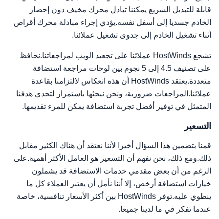
قابلة للتبديل السريع يمكننا تبادل محرك مخيف دون إحضار
الخادم جسديا إلى أسفل نفسه.يؤدي إجراء مبادلة محرك أقراص
أثناء تشغيل الخادم إلى جدوى تشغيل عملائنا.
تشجع HostWinds عملائنا على تجعيد الويب لمراجعاتنا.نحافظ
على تصنيف 4.5 إلى 5 نجوم بين لوحات مراجعة استضافة
متعددة.يعتقد HostWinds أن هذه انعكاس لالتزامنا بقاعدة
عملائنا.المراجعات ضرورية، ونحن نبحثها باستمرار لتحدي هدفنا
المتمثل في توفير أفضل تجربة استضافة يمكن للمرء تقديمها.
التسعير
قمنا بتضمين هذا السؤال أخيرا لأننا نعتقد أن هناك الكثير مقابل
ذلك.ومع ذلك، نحن نفهم أن التسعير هو العامل الأكثر أهمية.على
الرغم من أن بعض مقدمي خدمات الاستضافة قد يشملون
خيارات استضافة أرخص، إلا أننا نأمل أن يعتبر العملاء كل ما
ينطوي عليه.توفر HostWinds بين أكثر الأسعار تنافسية، خاصة
عندما تفكر في ما لدينا جميعا.