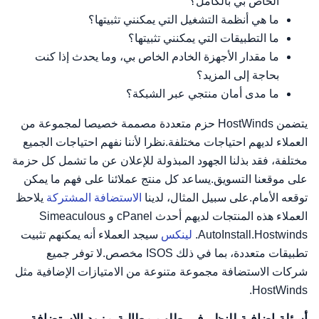
الخاص بي بالكامل؟
ما هي أنظمة التشغيل التي يمكنني تثبيتها؟
ما التطبيقات التي يمكنني تثبيتها؟
ما مقدار الأجهزة الخادم الخاص بي، وما يحدث إذا كنت
بحاجة إلى المزيد؟
ما مدى أمان منتجي عبر الشبكة؟
يتضمن HostWinds حزم متعددة مصممة خصيصا لمجموعة من
العملاء لديهم احتياجات مختلفة.نظرا لأننا نفهم احتياجات الجميع
مختلفة، فقد بذلنا الجهود المبذولة للإعلان عن ما تشمل كل حزمة
على موقعنا التسويق.يساعد كل منتج عملائنا على فهم ما يمكن
توقعه الأمام.على سبيل المثال، لدينا
الاستضافة المشتركة
يلاحظ
العملاء هذه المنتجات لديهم أحدث cPanel و Simeaculous
AutoInstall.Hostwinds.
لينكس
سيجد العملاء أنه يمكنهم تثبيت
تطبيقات متعددة، بما في ذلك ISOS مخصص.لا توفر جميع
شركات الاستضافة مجموعة متنوعة من الامتيازات الإضافية مثل
HostWinds.