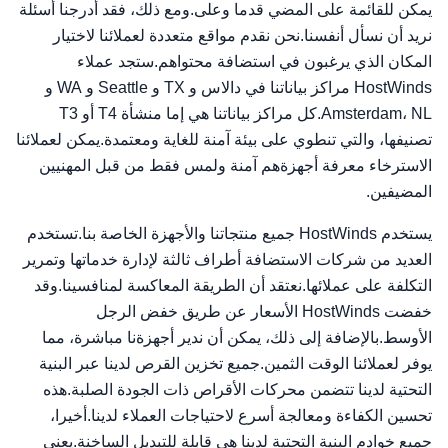
يمكن للقائمة على المضي قدما وعلى.ومع ذلك، فقد أدرجنا أسئلة
نريد أن نسأل أنفسنا.نحن نقدم مواقع متعددة لعملائنا لاختيار
المكان الذي يرغبون في استضافة محتواهم.ستجد عملاء
HostWinds مراكز بياناتنا في دالاس و TX و Seattle و WA و
Amsterdam، NL.كل مراكز بياناتنا هي إما منشأة T4 أو T3
تصنيفها، والتي تنطوي على بيئة آمنة للغاية ومعتمدة.يمكن لعملائنا
الاسترخاء معرفة أجهزةهم آمنة ولمس فقط من قبل المهنيين
المضيفين.
يستخدم HostWinds جميع منتجاتنا والأجهزة الخاصة بنا.تستخدم
العديد من شركات الاستضافة أطراف ثالثة لإدارة خدماتها وتمرير
التكلفة على عملائها.نعتقد أن الطريقة المعاكسة لمنافسينا.وقد
خفضت HostWinds الأسعار عن طريق خفض الرجل
الأوسط.بالإضافة إلى ذلك، يمكن أن ندير أجهزةنا مباشرة، مما
يوفر لعملائنا الوقت الثمين.جميع تخزين القرص لدينا عبر البنية
التحتية لدينا تتضمن محركات الأقراص ذات الجودة الصلبة.هذه
تحسين الكفاءة ومعالجة أسرع لاحتياجات العملاء لدينا.أخيرا،
جميع خوادم البنية التحتية لدينا هي قابلة للتبديل الساخنة.يعني