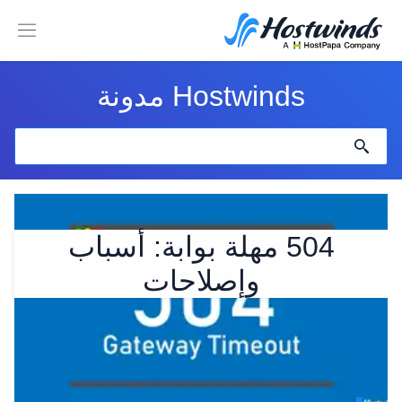
Hostwinds مدونة
504 مهلة بوابة: أسباب
وإصلاحات