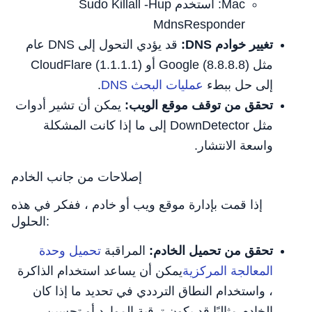
Mac: استخدم Sudo Killall -Hup
MdnsResponder
تغيير خوادم DNS:
قد يؤدي التحول إلى DNS عام
مثل Google (8.8.8.8) أو CloudFlare (1.1.1.1)
إلى حل ببطء
عمليات البحث DNS
.
تحقق من توقف موقع الويب:
يمكن أن تشير أدوات
مثل DownDetector إلى ما إذا كانت المشكلة
واسعة الانتشار.
إصلاحات من جانب الخادم
إذا قمت بإدارة موقع ويب أو خادم ، ففكر في هذه
الحلول:
تحقق من تحميل الخادم:
المراقبة
تحميل وحدة
المعالجة المركزية
يمكن أن يساعد استخدام الذاكرة
، واستخدام النطاق الترددي في تحديد ما إذا كان
الخادم مثاليًا.قد يكون ترقية الموارد أو تحسين